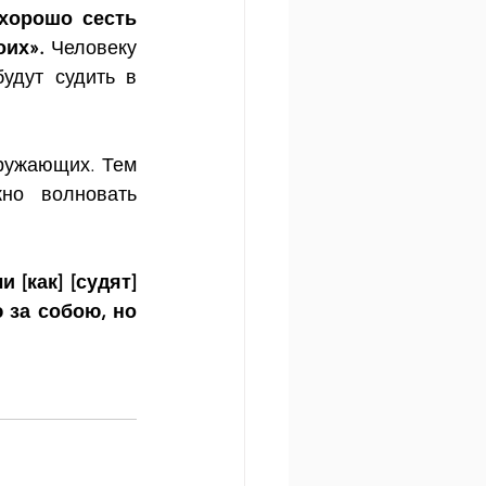
хорошо сесть 
оих». 
Человеку 
удут судить в 
ружающих. Тем 
о волновать 
[как] [судят] 
 за собою, но 