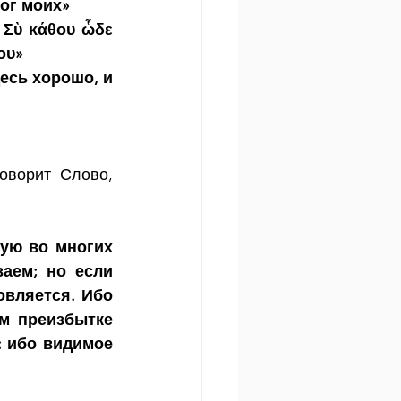
ног моих»
 Σὺ κάθου ὧδε 
ου»
есь хорошо, и 
оворит Слово, 
ую во многих 
ем; но если 
вляется. Ибо 
м преизбытке 
 ибо видимое 