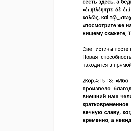
сесть здесь, а бе
«ἐπιβλέψητε δὲ ἐπ
καλῶς, καὶ τῷ_πτωχ
«посмотрите же на
нищему скажете, 
Свет истины посте
Новая способность
находится в прямой
2Кор.4:15-18: 
«Ибо 
произвело благо
внешний наш чело
кратковременное 
вечную славу, ко
временно, а неви