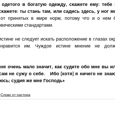
 одетого в богатую одежду, скажете ему: тебе 
скажете: ты стань там, или садись здесь, у ног м
 от принятых в мире норм, потому что и о нем б
овеческими стандартами.
стине не следует искать расположение в глазах ок
 нравится им. Чуждое истине мнение не должн
ня очень мало значит, как судите обо мне вы или 
сам не сужу о себе.   Ибо [хотя] я ничего не знаю
юсь; судия же мне Господь»
Слово от пастора