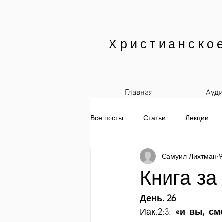
Христианско
Главная
Ауд
Все посты
Статьи
Лекции
Самуил Лихтман
9
Печатные материалы
Ежедн
Книга за
День. 26
Иак.2:3: 
«и вы, см