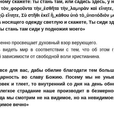
дному скажете: ты стань там, или садись здесь, у 
ὶ τὸν_φοροῦντα τὴν_ἐσθῆτα τὴν_λαμπρὰν καὶ εἴπητε,
ῷ εἴπητε, Σὺ στῆθι ἐκεῖ ἢ_κάθου ὑπὸ τὸ_ὑποπόδιόν μ
 носящего одежду светлую и скажете, Ты сиди зд
Ты стань там сиди у подножия моего»
пенно просвещает духовный взор верующего.
 видеть мир в соответствии с тем, что об этом г
 зависимости от свободной воли христианина.
все для вас, дабы обилие благодати тем больш
дарность во славу Божию. Посему мы не уныва
век и тлеет, то внутренний со дня на день обно
легкое страдание наше производит в безмерно
гда мы смотрим не на видимое, но на невидимое:
димое вечно»