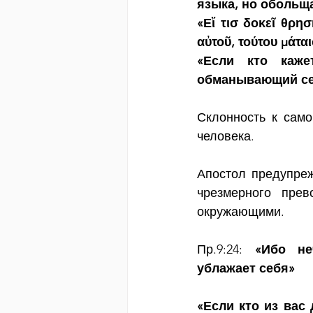
языка, но обольща
«Εἴ τισ δοκεῖ θρη
αὐτοῦ, τούτου μάτα
«Если кто каж
обманывающий сер
Склонность к сам
человека.
Апостол предупреж
чрезмерного пре
окружающими.  
Пр.9:24: 
«Ибо не
ублажает себя»
«Если кто из вас 