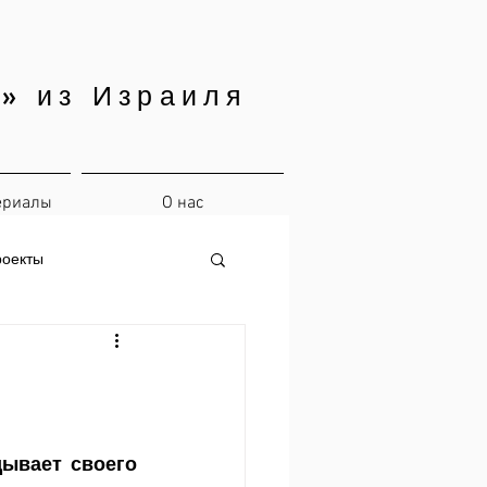
» из Израиля
ериалы
О нас
роекты
дывает своего 