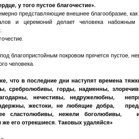
рдце, у того пустое благочестие». 
мерно представляющие внешнее благообразие, как 
алов и церемоний делает человека набожным т
.
гочестие.
 под благопристойным покровом прячется пустое, нев
ого человека.
же, что в последние дни наступят времена тяжки
ы, сребролюбивы, горды, надменны, злоречивы
агодарны, нечестивы, недружелюбны,  непри
здержны, жестоки, не любящие добра,   преда
ее сластолюбивы, нежели боголюбивы,   и
ы же его отрекшиеся. Таковых удаляйся»