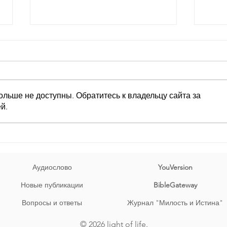
День за днем.
День
День 651 Пр.24:5-6: «Человек
День 
мудрый силен, и человек
устр
разумный укрепляет силу свою.
утве
ольше не доступны. Обратитесь к владельцу сайта за
Поэтому с обдуманностью веди
внут
й.
войну твою, и успех [будет] при
всяк
множестве совещаний»
прек
נָה, יִת
גֶּבֶר־חָכָם בַּעוֹז; וְאִישׁ־דַּעַ
Аудиослово
YouVersion
Новые публикации
BibleGateway
Вопросы и ответы
Журнал "Милость и Истина"
© 2026 light of life.