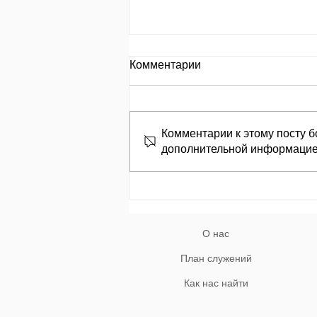
День за днем.
Комментарии
День 653 Пр.24:8: «Кто
замышляет сделать зло, того
называют злоумышленником»
Комментарии к этому посту б
מְחַשֵּׁב לְהָרֵעַ; לוֹ, בַּעַל־מְזִמּוֹת יִקְרָאוּ׃
дополнительной информацие
Кто замышляет творить зло,
того называют
злоумышленником. Природа гр
О нас
План служений
Как нас найти