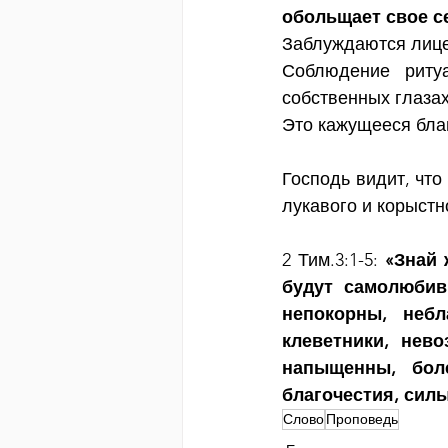
обольщает свое се
Заблуждаются лице
Соблюдение риту
собственных глазах
Это кажущееся бла
Господь видит, что
лукавого и корыстн
2 Тим.3:1-5: 
«Знай 
будут самолюбив
непокорны, небл
клеветники, нево
напыщенны, бол
благочестия, сил
Слово
Проповедь