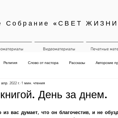
е Собрание «СВЕТ ЖИЗНИ
иоматериалы
Видеоматериалы
Печатные мат
Религия
Слово от пастора
Рассказы
Авторские п
 апр. 2022 г.
1 мин. чтения
евная рассылка
 книгой. День за днем.
о из вас думает, что он благочестив, и не обуз