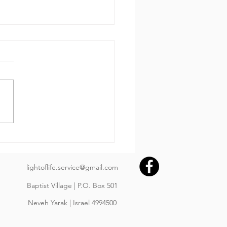
 за днем.
650 Пр.24:3-4: «Мудростью
ояется дом и разумом
рждается, и с уменьем
ренности его наполняются
им драгоценным и
расным имуществом»
בְּחָכְמָה יִבָּנֶה בָּיִת; וּבִתְבוּ
lightoflife.service@gmail.com
Baptist Village | P.O. Box 501
Neveh Yarak | Israel 4994500