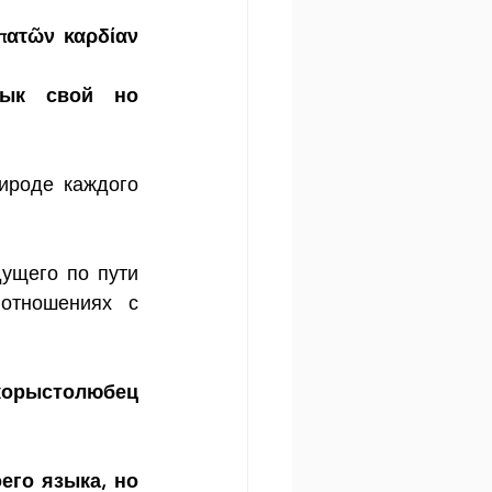
πατῶν καρδίαν 
ык свой но 
роде каждого 
ущего по пути 
отношениях с 
орыстолюбец 
его языка, но 