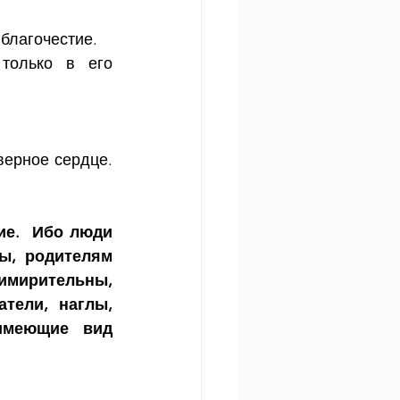
благочестие.
олько в его 
ерное сердце. 
е.  Ибо люди 
, родителям 
мирительны, 
тели, наглы, 
меющие вид 