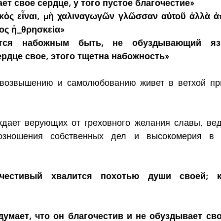
ет свое сердце, у того пустое благочестие»
σκὸς εἶναι, μὴ χαλιναγωγῶν γλῶσσαν αὐτοῦ ἀλλὰ ἀ
ιος ἡ_θρησκεία»
ется набожным быть, не обуздывающий яз
дце свое, этого тщетна набожность»
овозвышению и самолюбованию живет в ветхой при
дает верующих от греховного желания славы, вед
возношения собственных дел и высокомерия в 
честивый хвалится похотью души своей; к
думает, что он благочестив и не обуздывает сво