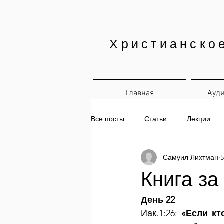
Христианско
Главная
Ауд
Все посты
Статьи
Лекции
Самуил Лихтман
5
Печатные материалы
Ежедн
Книга за
День 22
Иак.1:26: 
«Если кт