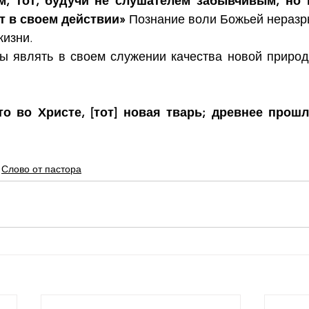
м, тот, будучи не слушателем забывчивым, но 
т в своем действии» 
Познание воли Божьей неразры
жизни.
 являть в своем служении качества новой природ
кто во Христе, [тот] новая тварь; древнее прошл
Слово от пастора