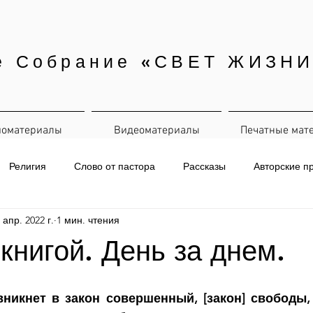
е Собрание «СВЕТ ЖИЗНИ
иоматериалы
Видеоматериалы
Печатные мат
Религия
Слово от пастора
Рассказы
Авторские п
 апр. 2022 г.
1 мин. чтения
евная рассылка
 книгой. День за днем.
вникнет в закон совершенный, [закон] свободы, 