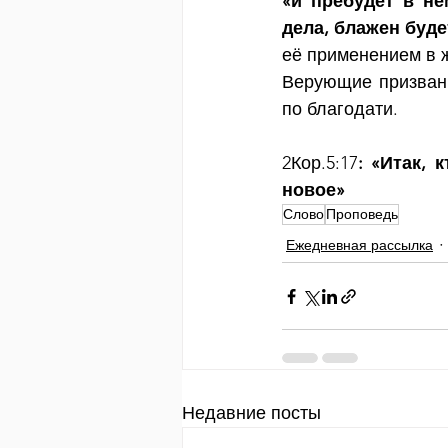
«и пребудет в не
дела, блажен буде
её применением в 
Верующие призваны
по благодати.
2Кор.5:17
: «Итак, 
новое»
Слово
Проповедь
Ежедневная рассылка
Недавние посты