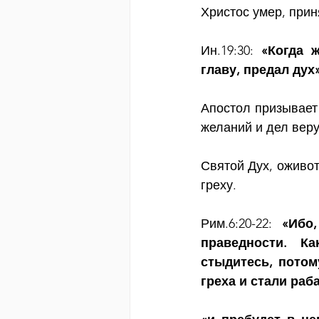
Христос умер, прин
Ин.19:30: 
«Когда ж
главу, предал дух
Апостол призывает 
желаний и дел вер
Святой Дух, оживот
греху.
Рим.6:20-22: 
«Ибо
праведности.  Ка
стыдитесь, потом
греха и стали раб