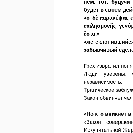
нем, тот, будучи
будет в своем де
«ὁ_δὲ παρακύψας εἰ
ἐπιλησμονῆς γενόμ
ἔσται»
«же склонившийся
забывчивый сдела
Грех извратил поня
Люди уверены, ч
независимость.
Трагическое заблу
Закон обвиняет чел
«Но кто вникнет в
«Закон совершен
Искупительной Жер