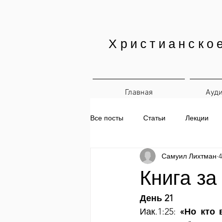
Христианско
Главная
Ауд
Все посты
Статьи
Лекции
Самуил Лихтман
4
Печатные материалы
Ежедн
Книга за
День 21
Иак.1:25: 
«Но кто 