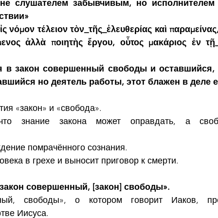
 не слушателем забывчивым, но исполнителем 
йствии»
ς νόμον τέλειον τὸν_τῆς_ἐλευθερίας καὶ παραμείνας,
ενος ἀλλὰ ποιητὴς ἔργου, οὗτος μακάριος ἐν τῇ_
 в закон совершенный свободы и оставшийся, 
вшийся но деятель работы, этот блажен в деле е
тия «закон» и «свобода».
то знание закона может оправдать, а свобо
ждение помрачённого сознания.
овека в грехе и выносит приговор к смерти.
 закон совершенный, [закон] свободы».
ный, свободы», о котором говорит Иаков, про
тве Иисуса.