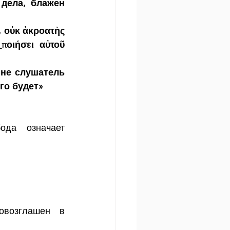
дела, блажен 
 οὐκ ἀκροατὴς 
ποιήσει αὐτοῦ 
не слушатель 
го будет»
да означает 
возглашен в 