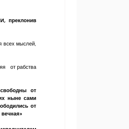
И, преклонив 
 всех мыслей, 
   от рабства 
свободны от 
их ныне сами 
ободились от 
ь вечная»