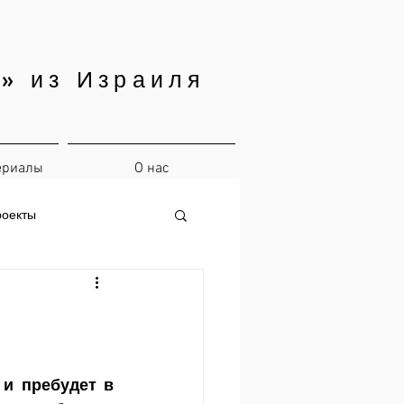
» из Израиля
ериалы
О нас
роекты
и пребудет в 