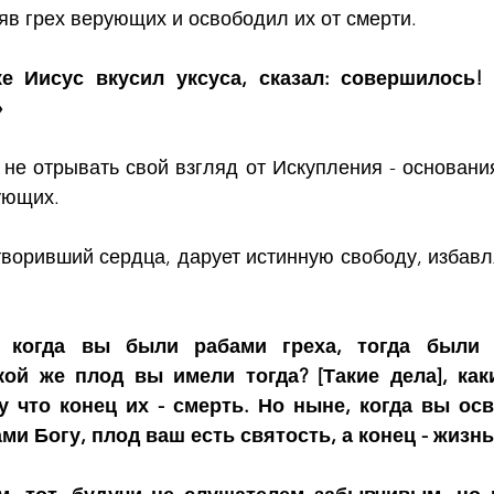
яв грех верующих и освободил их от смерти.
е Иисус вкусил уксуса, сказал: совершилось! 
»
не отрывать свой взгляд от Искупления - основания
ующих.
воривший сердца, дарует истинную свободу, избавляя
, когда вы были рабами греха, тогда были 
кой же плод вы имели тогда? [Такие дела], как
у что конец их - смерть. Но ныне, когда вы осв
ами Богу, плод ваш есть святость, а конец - жизн