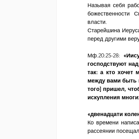
Называя себя рабо
божественности С
власти. 
Старейшина Иеруса
перед другими вер
Мф.20:25-28:
 «Иису
господствуют над
так: а кто хочет
между вами быть п
того] пришел, чт
искупления многи
«двенадцати коле
Ко времени написа
рассеянии посещали