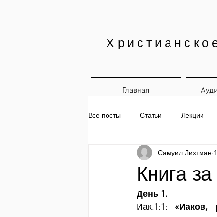
Христианско
Главная
Ауд
Все посты
Статьи
Лекции
Самуил Лихтман
1
Печатные материалы
Ежедн
Книга за
День 1.
Иак.1:1: 
«Иаков, 