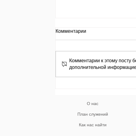
День за днем.
Комментарии
День 653 Пр.24:8: «Кто
замышляет сделать зло, того
называют злоумышленником»
Комментарии к этому посту б
מְחַשֵּׁב לְהָרֵעַ; לוֹ, בַּעַל־מְזִמּוֹת יִקְרָאוּ׃
дополнительной информацие
Кто замышляет творить зло,
того называют
злоумышленником. Природа гр
О нас
План служений
Как нас найти