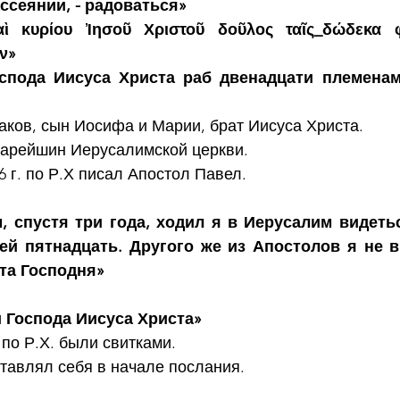
ссеянии, - радоваться»
ὶ κυρίου Ἰησοῦ Χριστοῦ δοῦλος ταῖς_δώδεκα φυ
ν»
спода Иисуса Христа раб двенадцати племенам
аков, сын Иосифа и Марии, брат Иисуса Христа.
тарейшин Иерусалимской церкви.
6 г. по Р.Х писал Апостол Павел.
, спустя три года, ходил я в Иерусалим видетьс
й пятнадцать. Другого же из Апостолов я не вид
та Господня»
и Господа Иисуса Христа»
 по Р.Х. были свитками.
тавлял себя в начале послания.