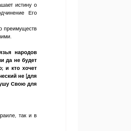
шает истину о 
дчинение Его 
о преимуществ 
ними.
язья народов 
 да не будет 
 и кто хочет 
еский не [для 
ушу Свою для 
аиле, так и в 