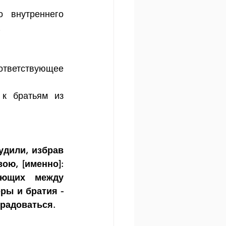
 внутреннего 
.
ответствующее 
к братьям из 
дили, избрав 
ю, [именно]: 
ующих между 
ы и братия - 
радоваться. 