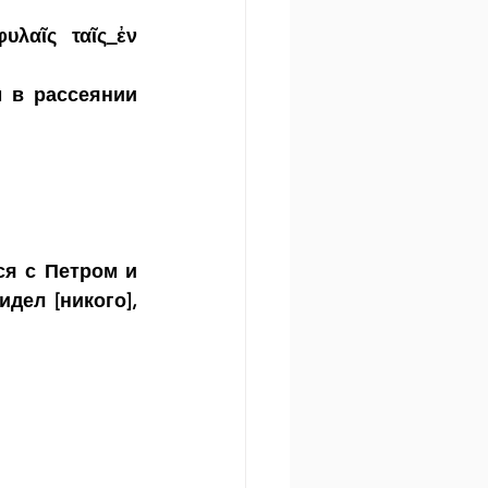
λαῖς ταῖς_ἐν 
 в рассеянии 
я с Петром и 
ел [никого], 