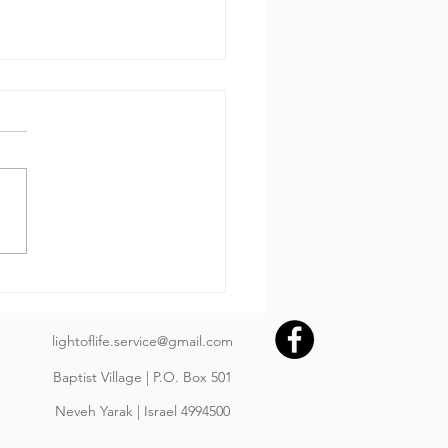
 за днем.
650 Пр.24:3-4: «Мудростью
ояется дом и разумом
рждается, и с уменьем
ренности его наполняются
им драгоценным и
расным имуществом»
בְּחָכְמָה יִבָּנֶה בָּיִת; וּבִתְבוּ
lightoflife.service@gmail.com
Baptist Village | P.O. Box 501
Neveh Yarak | Israel 4994500