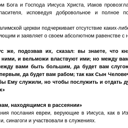
м Бога и Господа Иисуса Христа, Иаков провозгла
пасителя, исповедуя добровольное и полное по
лимской церкви подчеркивает отсутствие каких-либ
ующим и заявляет о своем абсолютном равенстве с 
с же, подозвав их, сказал: вы знаете, что кн
 ними, и вельможи властвуют ими; но между вами
 между вами быть большим, да будет вам слугою;
ервым, да будет вам рабом; так как Сын Человеч
обы Ему служили, но чтобы послужить и отдать д
х»
нам, находящимся в рассеянии»  
ния послания евреи, верующие в Иисуса, как в Изр
, синагоги и участвовали в служениях.