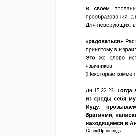
В своем послании
преобразования, а
Для неверующих, в
«радоваться» 
Рас
принятому в Израи
Это же слово исп
язычников. 
(Некоторые коммен
Дн.15:22-23:
 Тогда
из среды себя му
Иуду, прозывае
братиями, написа
находящимся в Ан
Слово
Проповедь