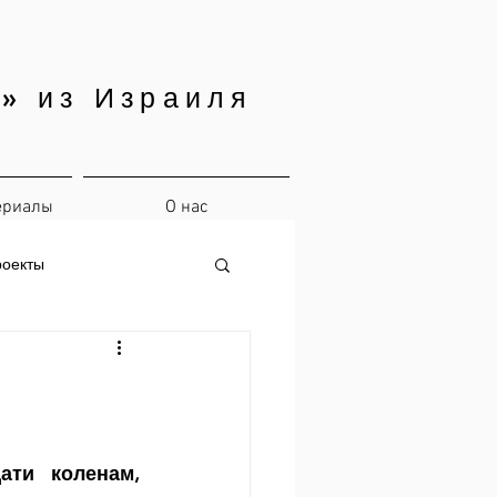
» из Израиля
ериалы
О нас
роекты
ти коленам, 