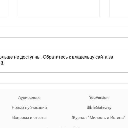
День за днем.
День
День 651 Пр.24:5-6: «Человек
День 
мудрый силен, и человек
устр
разумный укрепляет силу свою.
утве
ольше не доступны. Обратитесь к владельцу сайта за
Поэтому с обдуманностью веди
внут
й.
войну твою, и успех [будет] при
всяк
множестве совещаний»
прек
נָה, יִת
גֶּבֶר־חָכָם בַּעוֹז; וְאִישׁ־דַּעַ
Аудиослово
YouVersion
Новые публикации
BibleGateway
Вопросы и ответы
Журнал "Милость и Истина"