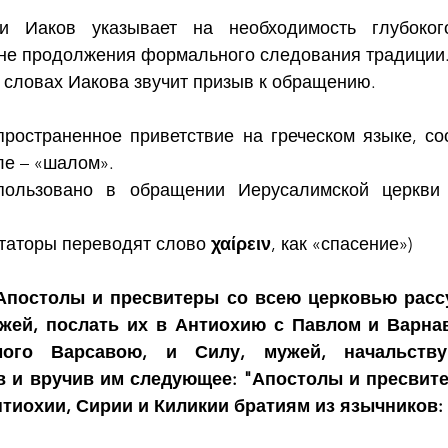
 Иаков указывает на необходимость глубокого
 не продолжения формального следования традиции
 словах Иакова звучит призыв к обращению. 
пространенное приветствие на греческом языке, со
ле – «шалом».
ользовано в обращении Иерусалимской церкви 
таторы переводят слово 
χαίρειν
, как «спасение»)
 Апостолы и пресвитеры со всею церковью рассу
жей, послать их в Антиохию с Павлом и Варнаво
мого Варсавою, и Силу, мужей, начальств
в и вручив им следующее: "Апостолы и пресвитер
тиохии, Сирии и Киликии братиям из язычников: 