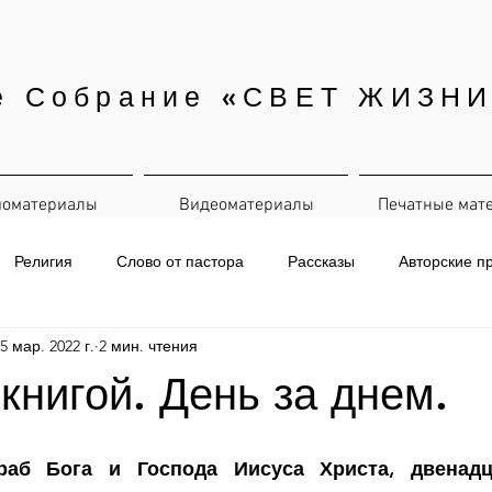
е Собрание «СВЕТ ЖИЗНИ
иоматериалы
Видеоматериалы
Печатные мат
Религия
Слово от пастора
Рассказы
Авторские п
5 мар. 2022 г.
2 мин. чтения
евная рассылка
 книгой. День за днем.
раб Бога и Господа Иисуса Христа, двенадца