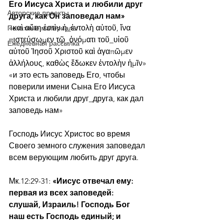
Его Иисуса Христа и любили друг 
Авторские проекты
друга, как Он заповедал нам»
«καὶ αὕτη ἐστὶν ἡ_ἐντολὴ αὐτοῦ, ἵνα 
Печатные материалы
πιστεύσωμεν τῷ_ὀνόματι τοῦ_υἱοῦ 
Ежедневная рассылка
αὐτοῦ Ἰησοῦ Χριστοῦ καὶ ἀγαπῶμεν 
ἀλλήλους, καθὼς ἔδωκεν ἐντολὴν ἡμῖν»
«и это есть заповедь Его, чтобы 
поверили имени Сына Его Иисуса 
Христа и любили друг_друга, как дал 
заповедь нам»
Господь Иисус Христос во время 
Своего земного служения заповедал 
всем верующим любить друг друга.
Мк.12:29-31:
 «Иисус отвечал ему: 
первая из всех заповедей: 
слушай, Израиль! Господь Бог 
наш есть Господь единый; и 