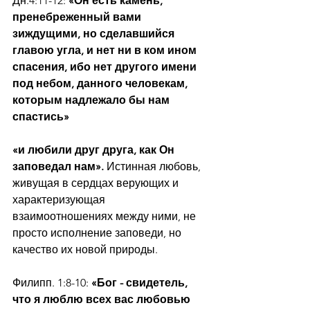
Дн.4:11-12: 
«Он есть камень, 
пренебреженный вами 
зиждущими, но сделавшийся 
главою угла, и нет ни в ком ином 
спасения, ибо нет другого имени 
под небом, данного человекам, 
которым надлежало бы нам 
спастись»
«и любили друг друга, как Он 
заповедал нам». 
Истинная любовь, 
живущая в сердцах верующих и 
характеризующая 
взаимоотношениях между ними, не 
просто исполнение заповеди, но 
качество их новой природы.
Филипп. 1:8-10: 
«Бог - свидетель, 
что я люблю всех вас любовью 