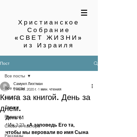
Христианское
Собрание
«СВЕТ ЖИЗНИ»
из Израиля
Пост
Все посты
Самуил Лихтман
Все посты
5 нояб. 2020 г.
1 мин. чтения
Книга за книгой. День за
Статьи
днем.
Лекции
Религия
День 61
1Ин.3:23: 
«А заповедь Его та, 
Слово от пастора
чтобы мы веровали во имя Сына 
Рассказы