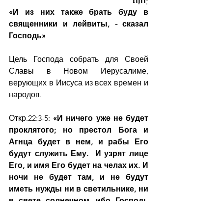
יְהוָה׃"
«И из них также брать буду в 
священники и лейвиты, - сказал 
Господь»
Цель Господа собрать для Своей 
Славы в Новом Иерусалиме, 
верующих в Иисуса из всех времен и 
народов.
Откр.22:3-5: 
«И ничего уже не будет 
проклятого; но престол Бога и 
Агнца будет в нем, и рабы Его 
будут служить Ему.  И узрят лице 
Его, и имя Его будет на челах их. И 
ночи не будет там, и не будут 
иметь нужды ни в светильнике, ни 
в свете солнечном, ибо Господь 
Бог освещает их; и будут 