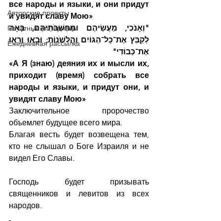
все народы и языки, и они придут 
Авторские проекты
и увидят славу Мою»
"וְאָנֹכִי, מַעֲשֵׂיהֶם וּמַחְשְׁבֹתֵיהֶם, בָּאָה 
Печатные материалы
לְקַבֵּץ אֶת־כָּל־הַגּוֹיִם וְהַלְּשֹׁנוֹת; וּבָאוּ וְרָאוּ 
Ежедневная рассылка
אֶת־כְּבוֹדִי"
«А Я (знаю) деяния их и мысли их, 
приходит (время) собрать все 
народы и языки, и придут они, и 
увидят славу Мою»
Заключительное пророчество 
объемлет будущее всего мира.
Благая весть будет возвещена тем, 
кто не слышал о Боге Израиля и не 
видел Его Славы.
Господь будет призывать 
священников и левитов из всех 
народов.