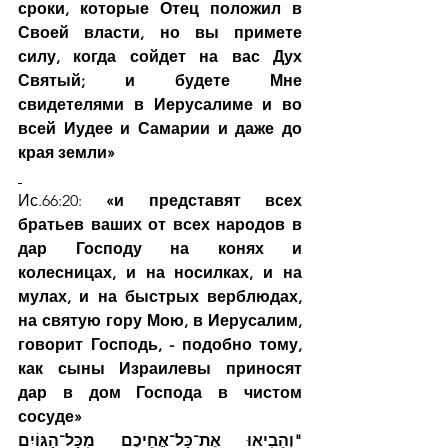
сроки, которые Отец положил в 
Своей власти, но вы примете 
силу, когда сойдет на вас Дух 
Святый; и будете Мне 
свидетелями в Иерусалиме и во 
всей Иудее и Самарии и даже до 
края земли»
Ис.66:20:
 «и представят всех 
братьев ваших от всех народов в 
дар Господу на конях и 
колесницах, и на носилках, и на 
мулах, и на быстрых верблюдах, 
на святую гору Мою, в Иерусалим, 
говорит Господь, - подобно тому, 
как сыны Израилевы приносят 
дар в дом Господа в чистом 
сосуде»
"וְהֵבִיאוּ אֶת־כָּל־אֲחֵיכֶם מִכָּל־הַגּוֹיִם 