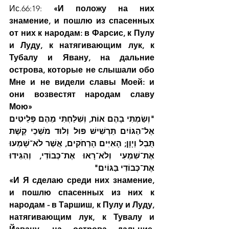
Ис.66:19:
 «И положу на них 
знамение, и пошлю из спасенных 
от них к народам: в Фарсис, к Пулу 
и Луду, к натягивающим лук, к 
Тубалу и Явану, на дальние 
острова, которые не слышали обо 
Мне и не видели славы Моей: и 
они возвестят народам славу 
Мою»
"וְשַׂמְתִּי בָהֶם אוֹת, וְשִׁלַּחְתִּי מֵהֶם פְּלֵיטִים 
אֶל־הַגּוֹיִם תַּרְשִׁישׁ פּוּל וְלוּד מֹשְׁכֵי קֶשֶׁת 
תֻּבַל וְיָוָן; הָאִיִּים הָרְחֹקִים, אֲשֶׁר לֹא־שָׁמְעוּ 
אֶת־שִׁמְעִי וְלֹא־רָאוּ אֶת־כְּבוֹדִי, וְהִגִּידוּ 
אֶת־כְּבוֹדִי בַּגּוֹיִם"
«И Я сделаю среди них знамение, 
и пошлю спасенных из них к 
народам - в Таршиш, к Пулу и Луду, 
натягивающим лук, к Тувалу и 