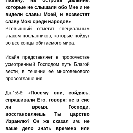
Йавану, на острова дальние, 
которые не слышали обо Мне и не 
видели славы Моей, и возвестят 
славу Мою среди народов»
Всевышний отметит специальным 
знаком посланников, которые пойдут 
во все концы обитаемого мира.
Исайя представляет в пророчестве 
усмотренный Господом путь Благой 
вести, в течении её многовекового 
провозглашения.
Дн.1:6-8: 
«Посему они, сойдясь, 
спрашивали Его, говоря: не в сие 
ли время, Господи, 
восстановляешь Ты царство 
Израилю? Он же сказал им: не 
ваше дело знать времена или 