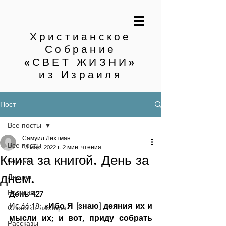
Христианское
Собрание
«СВЕТ ЖИЗНИ»
из Израиля
Пост
Все посты
Самуил Лихтман
Все посты
13 мар. 2022 г.
2 мин. чтения
Книга за книгой. День за
Статьи
днем.
Лекции
Религия
День 427
Ис.66:18:
 «Ибо Я [знаю] деяния их и 
Слово от пастора
мысли их; и вот, приду собрать 
Рассказы