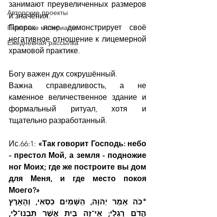
занимают преувеличенных размеров 
Авторские проекты
и значения.
Пророк ясно демонстрирует своё 
Печатные материалы
негативное отношение к лицемерной 
Ежедневная рассылка
храмовой практике.
Богу важен дух сокрушённый.
Важна справедливость, а не 
каменное величественное здание и 
формальный ритуал, хотя и 
тщательно разработанный.
Ис.66:1:
 «Так говорит Господь: небо 
- престол Мой, а земля - подножие 
ног Моих; где же построите вы дом 
для Меня, и где место покоя 
Моего?»
"כֹּה אָמַר יְהוָה, הַשָּׁמַיִם כִּסְאִי, וְהָאָרֶץ 
הֲדֹם רַגְלָי; אֵי־זֶה בַיִת אֲשֶׁר תִּבְנוּ־לִי, 