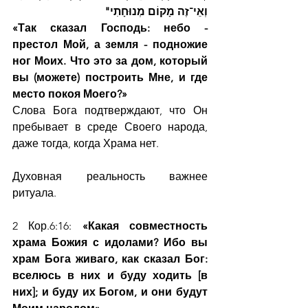
וְאֵי־זֶה מָקוֹם מְנוּחָתִי"
«Так сказал Господь: небо - 
престол Мой, а земля - подножие 
ног Моих. Что это за дом, который 
вы (можете) построить Мне, и где 
место покоя Моего?»
Слова Бога подтверждают, что Он 
пребывает в среде Своего народа, 
даже тогда, когда Храма нет.
Духовная реальность важнее 
ритуала.
2 Кор.6:16: 
«Какая совместность 
храма Божия с идолами? Ибо вы 
храм Бога живаго, как сказал Бог: 
вселюсь в них и буду ходить [в 
них]; и буду их Богом, и они будут 