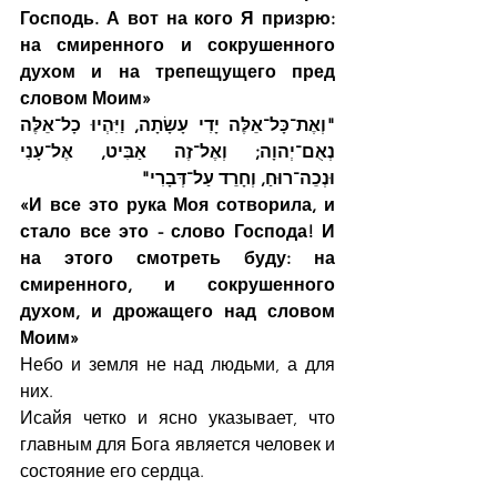
Господь. А вот на кого Я призрю: 
на смиренного и сокрушенного 
духом и на трепещущего пред 
словом Моим»
"וְאֶת־כָּל־אֵלֶּה יָדִי עָשָׂתָה, וַיִּהְיוּ כָל־אֵלֶּה 
נְאֻם־יְהוָה; וְאֶל־זֶה אַבִּיט, אֶל־עָנִי 
וּנְכֵה־רוּחַ, וְחָרֵד עַל־דְּבָרִי"
«И все это рука Моя сотворила, и 
стало все это - слово Господа! И 
на этого смотреть буду: на 
смиренного, и сокрушенного 
духом, и дрожащего над словом 
Моим»
Небо и земля не над людьми, а для 
них.
Исайя четко и ясно указывает, что 
главным для Бога является человек и 
состояние его сердца.