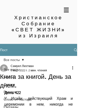
Христианское
Собрание
«СВЕТ ЖИЗНИ»
из Израиля
Пост
Все посты
Самуил Лихтман
Все посты
8 мар. 2022 г.
2 мин. чтения
Книга за книгой. День за
Статьи
днем.
Лекции
Религия
День 422
У Исайи, действующий Храм и 
Слово от пастора
церемонии в нем, никогда не 
Рассказы