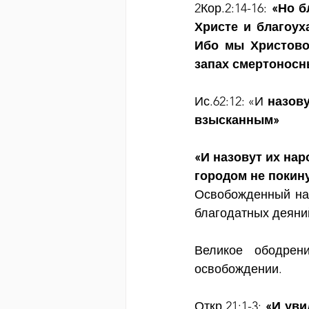
2Кор.2:14-16: 
«Но б
Христе и благоух
Ибо мы Христово
запах смертоносн
Ис.62:12: «И
 назов
взысканным»
«И назовут их нар
городом не покин
Освобожденный нар
благодатных деяни
Великое ободрени
освобождении.
Откр.21:1-3: 
«И уви