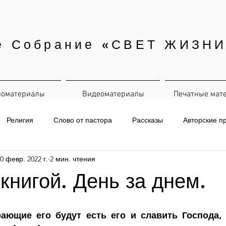
е Собрание «СВЕТ ЖИЗНИ
иоматериалы
Видеоматериалы
Печатные мат
Религия
Слово от пастора
Рассказы
Авторские п
0 февр. 2022 г.
2 мин. чтения
евная рассылка
 книгой. День за днем.
рающие его будут есть его и славить Господа,