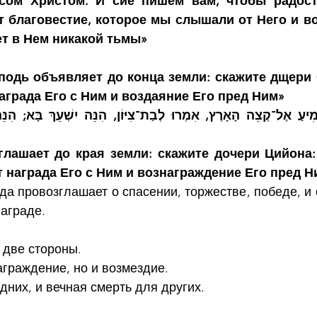
сом Христом. И сие пишем вам, чтобы радост
т благовестие, которое мы слышали от Него и во
нет в Нем никакой тьмы»
сподь объявляет до конца земли: скажите дщери 
аграда Его с Ним и воздаяние Его пред Ним»
глашает до края земли: скажите дочери Цийона:
т награда Его с Ним и вознаграждение Его пред Н
да провозглашает о спасении, торжестве, победе, и о
аграде.
 две стороны.
аграждение, но и возмездие.
дних, и вечная смерть для других.