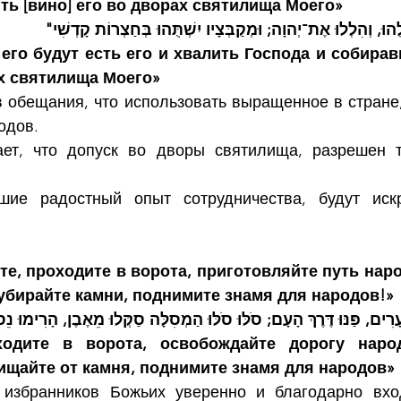
ть [вино] его во дворах святилища Моего»
"ְלֻהוּ, וְהִלְלוּ אֶת־יְהוָה; וּמְקַבְּצָיו יִשְׁתֻּהוּ בְּחַצְרוֹת קָדְשִׁי
го будут есть его и хвалить Господа и собиравш
ах святилища Моего»
 обещания, что использовать выращенное в стране, 
одов.
ает, что допуск во дворы святилища, разрешен т
шие радостный опыт сотрудничества, будут искр
те, проходите в ворота, приготовляйте путь наро
 убирайте камни, поднимите знамя для народов!»
עָרִים, פַּנּוּ דֶּרֶךְ הָעָם; סֹלּוּ סֹלּוּ הַמְסִלָּה סַקְּלוּ מֵאֶבֶן, הָרִימוּ 
ходите в ворота, освобождайте дорогу народу
чищайте от камня, поднимите знамя для народов»
 избранников Божьих уверенно и благодарно вход