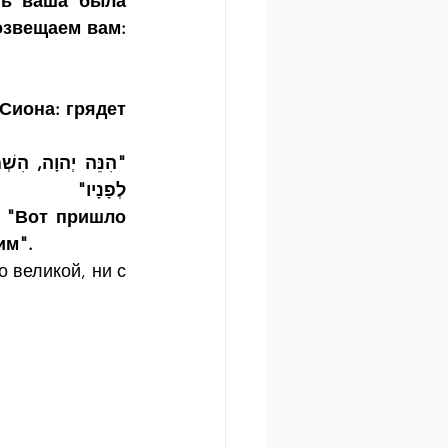
ь ваша была 
звещаем вам: 
Сиона: грядет 
לְפָנָיו"
 "Вот пришло 
им".
 великой, ни с 