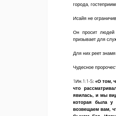
города, гостеприим
Исайя не ограничи
Он просит людей 
призывает для слу
Для них реет знам
Чудесное пророчест
1Ин.1:1-5
: «О том,
что рассматрива
явилась, и мы ви
которая была у 
возвещаем вам, ч