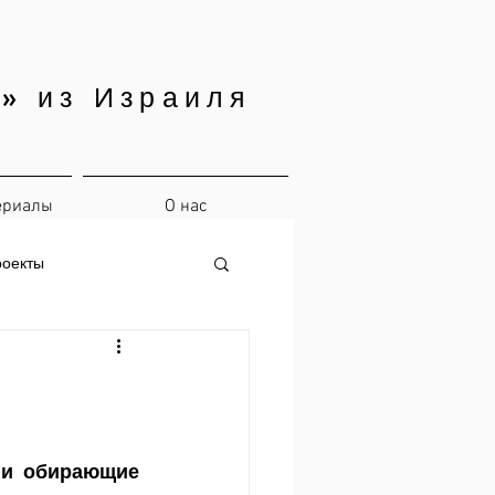
» из Израиля
ериалы
О нас
роекты
 и обирающие 