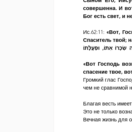
Сыном Его, Иису
совершенна. И во
Бог есть свет, и 
Ис.62:11:
 «Вот, Го
Спаситель твой; н
"הִנֵּה יְהוָה, הִשְׁמִיעַ אֶל־קְצֵה הָאָרֶץ, אִמְרוּ לְבַת־צִיּוֹן, הִנֵּה יִשְׁעֵךְ בָּא; הִנֵּה שְׂכָרוֹ אִתּוֹ, וּפְעֻלָּתוֹ 
«Вот Господь воз
спасение твое, во
Громкий глас Госпо
чем не сравнимой н
Благая весть имеет
Это не только возн
Вечная жизнь для о