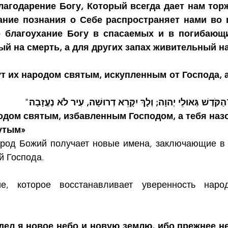
лагодарение Богу, Который всегда дает нам торж
ание познания о Себе распространяет нами во в
 благоухание Богу в спасаемых и в погибающи
ый на смерть, а для других запах живительный н
ут их народом святым, искупленным от Господа, а
"ֹּדֶשׁ גְּאוּלֵי יְהוָה; וְלָךְ יִקָּרֵא דְרוּשָׁה, עִיר לֹא נֶעֱזָבָה
׃"      
одом святым, избавленным Господом, а тебя назо
утым»
од Божий получает новые имена, заключающие в с
й Господа.
е, которое восстанавливает уверенность наро
дел я новое небо и новую землю, ибо прежнее не