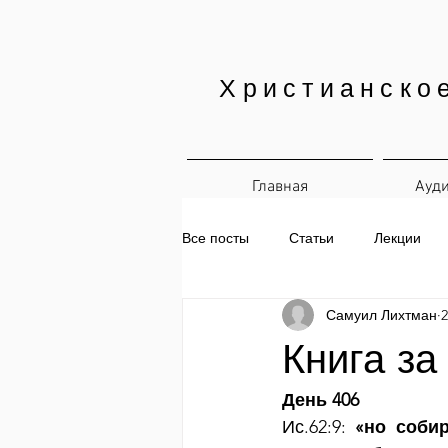
Христианско
Главная
Ауд
Все посты
Статьи
Лекции
Самуил Лихтман
2
Печатные материалы
Ежедн
Книга за
День 406
Ис.62:9:
 «но соби