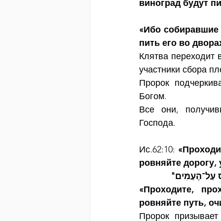
виноград будут пи
«Ибо собиравшие е
пить его во двор
Клятва переходит в
участники сбора пл
Пророк подчеркив
Богом.
Все они, получив
Господа.
Ис.62:10:
 «Проходи
ровняйте дорогу,
"נֵס עַל־הָעַמִּים
«Проходите, про
ровняйте путь, о
Пророк призывает