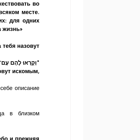
ествовать во 
сяком месте. 
х: для одних 
а жизнь»
 тебя назовут 
וְקָרְאוּ לָהֶם עַם־הַק
вут искомым, 
ебе описание 
да в близком 
бо и прежняя 