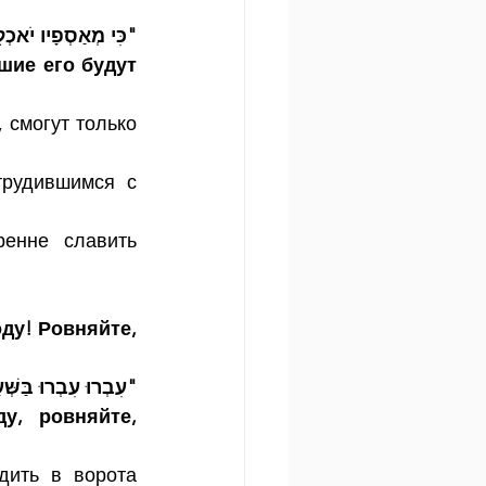
כִּי מְאַסְפָיו יֹאכ"   
ие его будут 
смогут только 
рудившимся с 
енне славить 
ду! Ровняйте, 
עִבְרוּ עִבְרוּ בַּשְּׁ"
, ровняйте, 
ить в ворота 