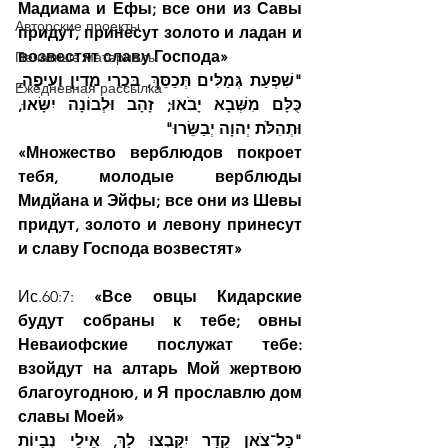
Мадиама и Ефы; все они из Савы 
Авторские проекты
придут, принесут золото и ладан и 
возвестят славу Господа»
Печатные материалы
"שִׁפְעַת גְּמַלִּים תְּכַסֵּךְ, בִּכְרֵי מִדְיָן וְעֵיפָה, 
Ежедневная рассылка
כֻּלָּם מִשְּׁבָא יָבֹאוּ; זָהָב וּלְבוֹנָה יִשָּׂאוּ, 
וּתְהִלֹּת יְהוָה יְבַשֵּׂרוּ"
«Множество верблюдов покроет 
тебя, молодые верблюды 
Мидйана и Эйфы; все они из Шевы 
придут, золото и левону принесут 
и славу Господа возвестят»
Ис.60:7:
 «Все овцы Кидарские 
будут собраны к тебе; овны 
Неваиофские послужат тебе: 
взойдут на алтарь Мой жертвою 
благоугодною, и Я прославлю дом 
славы Моей»
"כָּל־צֹאן קֵדָר יִקָּבְצוּ לָךְ, אֵילֵי נְבָיוֹת 