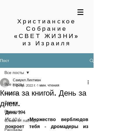
Христианское
Собрание
«СВЕТ ЖИЗНИ»
из Израиля
Пост
Все посты
Самуил Лихтман
Все посты
8 февр. 2022 г.
1 мин. чтения
Книга за книгой. День за
Статьи
днем.
Лекции
Религия
День 394
Ис.60:6:
 «Множество верблюдов 
Слово от пастора
покроет тебя - дромадеры из 
Рассказы