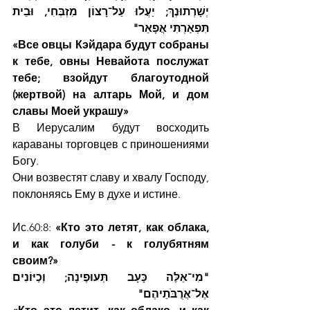
יְשָׁרְתוּנֶךְ; יַעֲלוּ עַל־רָצוֹן מִזְבְּחִי, וּבֵית 
תִּפְאַרְתִּי אֲפָאֵר"
«Все овцы Кэйдара будут собраны 
к тебе, овны Невайота послужат 
тебе; взойдут благоутодной 
(жертвой) на алтарь Мой, и дом 
славы Моей украшу»
В Иерусалим будут восходить 
караваны торговцев с приношениями 
Богу.
Они возвестят славу и хвалу Господу, 
поклоняясь Ему в духе и истине.
Ис.60:8:
 «Кто это летят, как облака, 
и как голуби - к голубятням 
своим?»         
"מִי־אֵלֶּה כָּעָב תְּעוּפֶינָה; וְכַיּוֹנִים 
אֶל־אֲרֻבֹּתֵיהֶם"