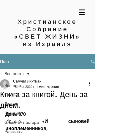
Христианское
Собрание
«СВЕТ ЖИЗНИ»
из Израиля
Пост
Все посты
Самуил Лихтман
Все посты
15 янв. 2022 г.
1 мин. чтения
Книга за книгой. День за
Статьи
днем.
Лекции
Религия
День 370
Ис.56:6: 
«И сыновей 
Слово от пастора
иноплеменников, 
Рассказы