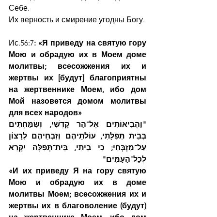
Себе.
Их верность и смирение угодны Богу.
Ис.56:7
: «Я приведу на святую гору 
Мою и обрадую их в Моем доме 
молитвы; всесожжения их и 
жертвы их [будут] благоприятны 
на жертвеннике Моем, ибо дом 
Мой назовется домом молитвы 
для всех народов»
"וַהֲבִיאוֹתִים אֶל־הַר קָדְשִׁי, וְשִׂמַּחְתִּים 
בְּבֵית תְּפִלָּתִי, עוֹלֹתֵיהֶם וְזִבְחֵיהֶם לְרָצוֹן 
עַל־מִזְבְּחִי; כִּי בֵיתִי, בֵּית־תְּפִלָּה יִקָּרֵא 
לְכָל־הָעַמִּים"
«И их приведу Я на гору святую 
Мою и обрадую их в доме 
молитвы Моем; всесожжения их и 
жертвы их в благоволение (будут) 