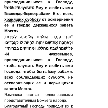
присоединившихся к Господу, 
Авторские проекты
чтобы служить Ему и любить имя 
Господа, быть рабами Его, всех, 
Печатные материалы
хранящих субботу от осквернения 
Ежедневная рассылка
ее и твердо держащихся завета 
Моего»
"וּבְנֵי הַנֵּכָר, הַנִּלְוִים עַל־יְהוָה לְשָׁרְתוֹ, 
וּלְאַהֲבָה אֶת־שֵׁם יְהוָה, לִהְיוֹת לוֹ לַעֲבָדִים; 
כָּל־שֹׁמֵר שַׁבָּת מֵחַלְּלוֹ, וּמַחֲזִיקִים בִּבְרִיתִי"
«И чужеземцев, 
присоединившихся к Господу, 
чтобы служить Ему и любить имя 
Господа, чтобы быть Ему рабами, 
всех соблюдающих субботу, не 
оскверняющих ее и держащихся 
завета Моего»
Язычники явятся полноправными 
представителями Божьего народа.
Благодатный Господь приводит их к 