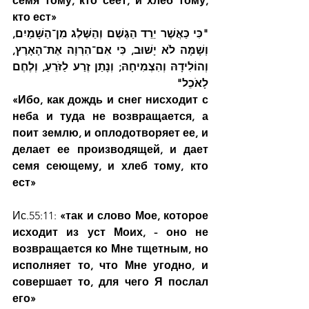
семя тому, кто сеет, и хлеб тому, 
кто ест»
"כִּי כַּאֲשֶׁר יֵרֵד הַגֶּשֶׁם וְהַשֶּׁלֶג מִן־הַשָּׁמַיִם, 
וְשָׁמָּה לֹא יָשׁוּב, כִּי אִם־הִרְוָה אֶת־הָאָרֶץ, 
וְהוֹלִידָהּ וְהִצְמִיחָהּ; וְנָתַן זֶרַע לַזֹּרֵעַ, וְלֶחֶם 
לָאֹכֵל"
«Ибо, как дождь и снег нисходит с 
неба и туда не возвращается, а 
поит землю, и оплодотворяет ее, и 
делает ее производящей, и дает 
семя сеющему, и хлеб тому, кто 
ест»
Ис.55:11: 
«так и слово Мое, которое 
исходит из уст Моих, - оно не 
возвращается ко Мне тщетным, но 
исполняет то, что Мне угодно, и 
совершает то, для чего Я послал 
его»