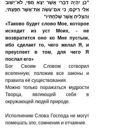
"כֵּן יִהְיֶה דְבָרִי אֲשֶׁר יֵצֵא מִפִּי, לֹא־יָשׁוּב 
אֵלַי רֵיקָם; כִּי אִם־עָשָׂה אֶת־אֲשֶׁר חָפַצְתִּי, 
וְהִצְלִיחַ אֲשֶׁר שְׁלַחְתִּיו"
«Таково будет слово Мое, которое 
исходит из уст Моих, - не 
возвратится оно ко Мне пустым, 
ибо сделает то, чего желал Я, и 
преуспеет в том, для чего Я 
послал его»
Бог Своим Словом сотворил 
вселенную, положив все законы и 
правила её существования.
Можно только поражаться мудрости 
Творца, являющей себя в 
окружающей людей природе.
Исполнению Слова Господа не могут 
помешать зло, сомнения и отчаяние.