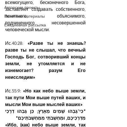
всемогущего, бесконечного Бога, 
Авторские проекты
заставляет создавать собственного, 
понятного, объяснимого, 
Печатные материалы
подчиненного несовершенной 
Ежедневная рассылка
человеческой мысли.
Ис.40:28: 
«Разве ты не знаешь? 
разве ты не слышал, что вечный 
Господь Бог, сотворивший концы 
земли, не утомляется и не 
изнемогает? разум Его 
неисследим»
Ис.55:9: 
«Но как небо выше земли, 
так пути Мои выше путей ваших, и 
мысли Мои выше мыслей ваших»
"כִּי־גָבְהוּ שָׁמַיִם מֵאָרֶץ; כֵּן גָּבְהוּ דְרָכַי 
מִדַּרְכֵיכֶם, וּמַחְשְׁבֹתַי מִמַּחְשְׁבֹתֵיכֶם"
«Ибо, (как) небо выше земли, так 