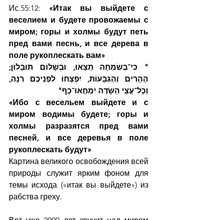
Ис.55:12:
 «Итак вы выйдете с 
веселием и будете провожаемы с 
миром; горы и холмы будут петь 
пред вами песнь, и все дерева в 
поле рукоплескать вам»
" כִּי־בְשִׂמְחָה תֵצֵאוּ, וּבְשָׁלוֹם תּוּבָלוּן; 
הֶהָרִים וְהַגְּבָעוֹת, יִפְצְחוּ לִפְנֵיכֶם רִנָּה, 
וְכָל־עֲצֵי הַשָּׂדֶה יִמְחֲאוּ־כָף"
«Ибо с весельем выйдете и с 
миром водимы будете; горы и 
холмы разразятся пред вами 
песней, и все деревья в поле 
рукоплескать будут»
Картина великого освобождения всей 
природы служит ярким фоном для 
темы исхода («итак вы выйдете») из 
рабства греху.