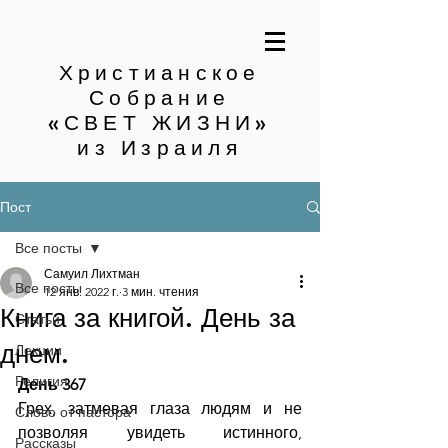
Христианское
Собрание
«СВЕТ ЖИЗНИ»
из Израиля
Пост
Все посты
Самуил Лихтман
Все посты
12 янв. 2022 г.
3 мин. чтения
Книга за книгой. День за
Статьи
днем.
Лекции
Религия
День 367
Грех, затмевая глаза людям и не 
Слово от пастора
позволяя увидеть истинного, 
Рассказы