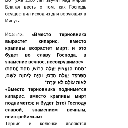
Вот уже 2000 лет звучит над миром 
Благая весть о том, как Господь 
осуществил исход из для верующих в 
Иисуса.
Ис.55:13
: «Вместо терновника 
вырастет кипарис; вместо 
крапивы возрастет мирт; и это 
будет во славу Господа, в 
знамение вечное, несокрушимое»
"תַּחַת הַנַּעֲצוּץ יַעֲלֶה בְרוֹשׁ, תַחַת (וְתַחַת) 
הַסִּרְפַּד יַעֲלֶה הֲדַס; וְהָיָה לַיהוָה לְשֵׁם, 
לְאוֹת עוֹלָם לֹא יִכָּרֵת"      
«Вместо терновника поднимется 
кипарис, вместо крапивы мирт 
поднимется; и будет (это) Господу 
славой, знамением вечным, 
неистребимым»
Терния и колючки являются 