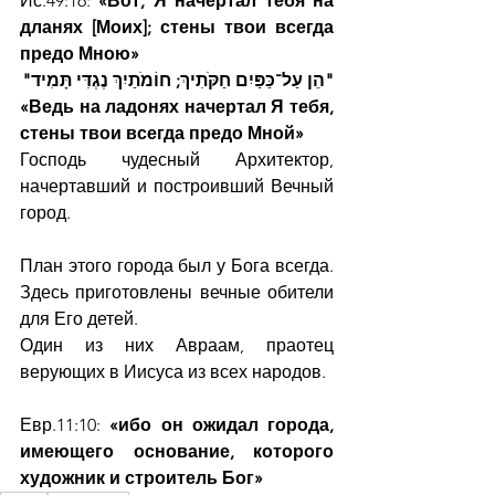
Ис.49:16:
 «Вот, Я начертал тебя на 
дланях [Моих]; стены твои всегда 
предо Мною»
"הֵן עַל־כַּפַּיִם חַקֹּתִיךְ; חוֹמֹתַיִךְ נֶגְדִּי תָּמִיד"
«Ведь на ладонях начертал Я тебя, 
стены твои всегда предо Мной»
Господь чудесный Архитектор, 
начертавший и построивший Вечный 
город.
План этого города был у Бога всегда. 
Здесь приготовлены вечные обители 
для Его детей.
Один из них Авраам, праотец 
верующих в Иисуса из всех народов.
Евр.11:10: 
«ибо он ожидал города, 
имеющего основание, которого 
художник и строитель Бог»