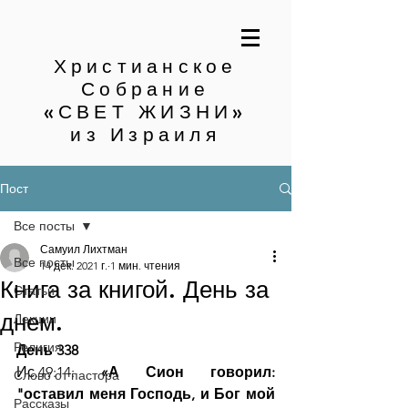
Христианское
Собрание
«СВЕТ ЖИЗНИ»
из Израиля
Пост
Все посты
Самуил Лихтман
Все посты
14 дек. 2021 г.
1 мин. чтения
Книга за книгой. День за
Статьи
днем.
Лекции
Религия
День 338
Ис.49:14: 
«А Сион говорил: 
Слово от пастора
"оставил меня Господь, и Бог мой 
Рассказы