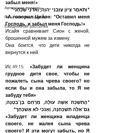
забыл меня!»
Авторские проекты
"וַתֹּאמֶר צִיּוֹן עֲזָבַנִי יְהוָה; וַאדֹנָי שְׁכֵחָנִי"
«А говорил Цийон: "Оставил меня 
Печатные материалы
Господь, и забыл меня Господь!»
Ежедневная рассылка
Исайя сравнивает Сион с женой, 
брошенной мужем за измену. 
Она боится, что дети никогда не 
вернутся к ней.
Ис.49:15: 
«Забудет ли женщина 
грудное дитя свое, чтобы не 
пожалеть сына чрева своего? но 
если бы и она забыла, то Я не 
забуду тебя»
"הֲתִשְׁכַּח אִשָּׁה עוּלָהּ, מֵרַחֵם בֶּן־בִּטְנָהּ; 
גַּם־אֵלֶּה תִשְׁכַּחְנָה, וְאָנֹכִי לֹא אֶשְׁכָּחֵךְ"
«Забудет ли женщина младенца 
своего, не жалея сына чрева 
своего? И эти могут забыть, но Я 