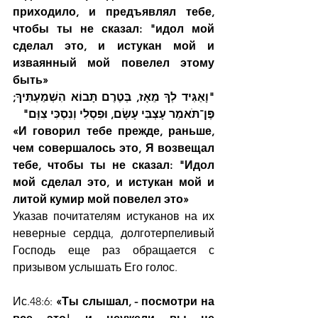
приходило, и предъявлял тебе, 
чтобы ты не сказал: "идол мой 
сделал это, и истукан мой и 
изваянный мой повелел этому 
быть»
"וָאַגִּיד לְךָ מֵאָז, בְּטֶרֶם תָּבוֹא הִשְׁמַעְתִּיךָ; 
פֶּן־תֹּאמַר עָצְבִּי עָשָׂם, וּפִסְלִי וְנִסְכִּי צִוָּם"
«И говорил тебе прежде, раньше, 
чем совершалось это, Я возвещал 
тебе, чтобы ты не сказал: "Идол 
мой сделал это, и истукан мой и 
литой кумир мой повелел это»
Указав почитателям истуканов на их 
неверные сердца, долготерпеливый 
Господь еще раз обращается с 
призывом услышать Его голос.
Ис.48:6: 
«Ты слышал, - посмотри на 