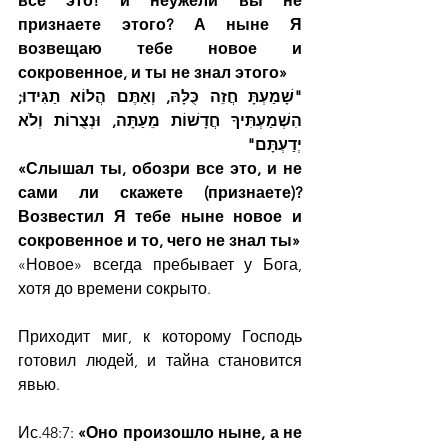
все это! и неужели вы не 
признаете этого? А ныне Я 
возвещаю тебе новое и 
сокровенное, и ты не знал этого»
"שָׁמַעְתָּ חֲזֵה כֻּלָּהּ, וְאַתֶּם הֲלוֹא תַגִּידוּ; 
הִשְׁמַעְתִּיךָ חֲדָשׁוֹת מֵעַתָּה, וּנְצֻרוֹת וְלֹא 
יְדַעְתָּם"
«Слышал ты, обозри все это, и не 
сами ли скажете (признаете)? 
Возвестил Я тебе ныне новое и 
сокровенное и то, чего не знал ты»
«Новое» всегда пребывает у Бога, 
хотя до времени сокрыто.
Приходит миг, к которому Господь 
готовил людей, и тайна становится 
явью.
Ис.48:7: 
«Оно произошло ныне, а не 