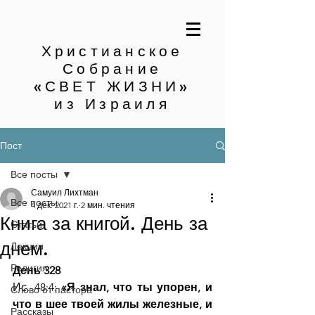
Христианское
Собрание
«СВЕТ ЖИЗНИ»
из Израиля
Пост
Все посты
Самуил Лихтман
Все посты
4 дек. 2021 г.
2 мин. чтения
Книга за книгой. День за
Статьи
днем.
Лекции
Религия
День 328
Ис. 48:4: 
«Я знал, что ты упорен, и 
Слово от пастора
что в шее твоей жилы железные, и 
Рассказы