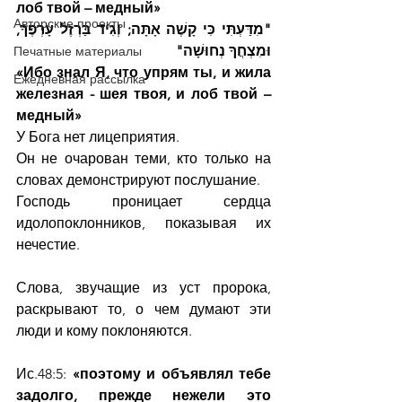
лоб твой – медный»
Авторские проекты
"מִדַּעְתִּי כִּי קָשֶׁה אָתָּה; וְגִיד בַּרְזֶל עָרְפֶּךָ, 
וּמִצְחֲךָ נְחוּשָׁה"
Печатные материалы
«Ибо знал Я, что упрям ты, и жила 
Ежедневная рассылка
железная - шея твоя, и лоб твой – 
медный»
У Бога нет лицеприятия.
Он не очарован теми, кто только на 
словах демонстрируют послушание.
Господь проницает сердца 
идолопоклонников, показывая их 
нечестие. 
Слова, звучащие из уст пророка, 
раскрывают то, о чем думают эти 
люди и кому поклоняются.
Ис.48:5: 
«поэтому и объявлял тебе 
задолго, прежде нежели это 