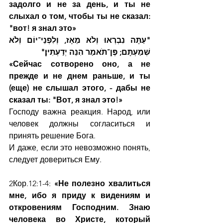
задолго и не за день, и ты не 
слыхал о том, чтобы ты не сказал: 
"вот! я знал это»
"עַתָּה נִבְרְאוּ וְלֹא מֵאָז, וְלִפְנֵי־יוֹם וְלֹא 
שְׁמַעְתָּם; פֶּן־תֹּאמַר הִנֵּה יְדַעְתִּין׃"
«Сейчас сотворено оно, а не 
прежде и не днем раньше, и ты 
(еще) не слышал этого, - дабы не 
сказал ты: "Вот, я знал это!»
Господу важна реакция. Народ, или 
человек должны согласиться и 
принять решение Бога.
И даже, если это невозможно понять, 
следует довериться Ему.
2Кор.12:1-4: 
«Не полезно хвалиться 
мне, ибо я приду к видениям и 
откровениям Господним. Знаю 
человека во Христе, который 