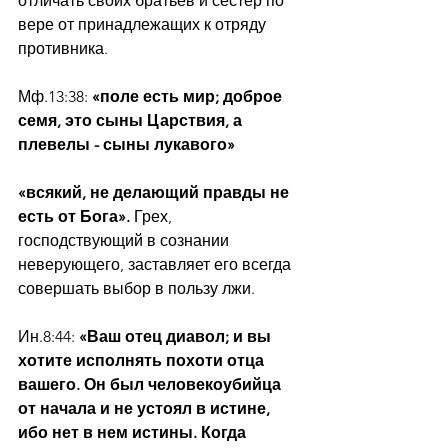
отличать своих братьев и сестер по 
вере от принадлежащих к отряду 
противника.
Мф.13:38: 
«поле есть мир; доброе 
семя, это сыны Царствия, а 
плевелы - сыны лукавого»
«всякий, не делающий правды не 
есть от Бога». 
Грех, 
господствующий в сознании 
неверующего, заставляет его всегда 
совершать выбор в пользу лжи.
Ин.8:44: 
«Ваш отец диавол; и вы 
хотите исполнять похоти отца 
вашего. Он был человекоубийца 
от начала и не устоял в истине, 
ибо нет в нем истины. Когда 