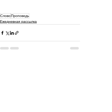
Слово
Проповедь
Ежедневная рассылка
Смотреть все
Недавние посты