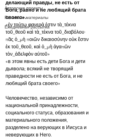
делающий правды, не есть от 
Авторские проекты
Бога, равно и не любящий брата 
своего».
Печатные материалы
«ἐν τούτῳ φανερά ἐστιν τὰ_τέκνα 
Ежедневная рассылка
τοῦ_θεοῦ καὶ τὰ_τέκνα τοῦ_διαβόλου· 
πᾶς ὁ_μὴ ποιῶν δικαιοσύνην οὐκ ἔστιν 
ἐκ τοῦ_θεοῦ, καὶ ὁ_μὴ ἀγαπῶν 
τὸν_ἀδελφὸν αὐτοῦ»
«в этом явны есть дети Бога и дети 
дьявола; всякий не творящий 
праведности не есть от Бога, и не 
любящий брата своего»
Человечество, независимо от 
национальной принадлежности, 
социального статуса, образования и 
материального положения, 
разделено на верующих в Иисуса и 
неверующих в Него.