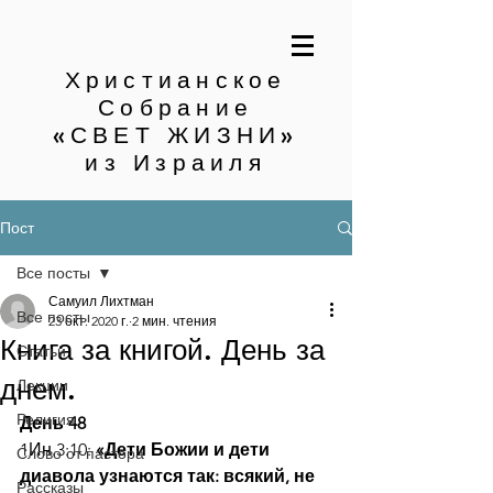
Христианское
Собрание
«СВЕТ ЖИЗНИ»
из Израиля
Пост
Все посты
Самуил Лихтман
Все посты
23 окт. 2020 г.
2 мин. чтения
Книга за книгой. День за
Статьи
днем.
Лекции
Религия
День 48
1Ин.3:10: 
«Дети Божии и дети 
Слово от пастора
диавола узнаются так: всякий, не 
Рассказы