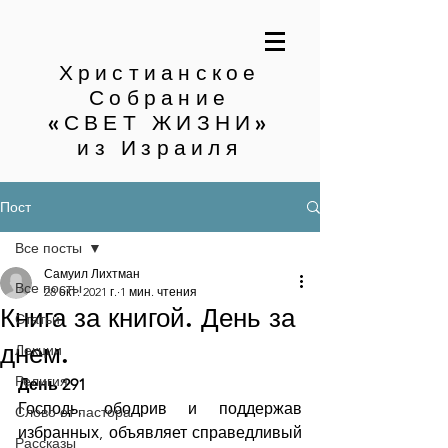
Христианское
Собрание
«СВЕТ ЖИЗНИ»
из Израиля
Пост
Все посты
Самуил Лихтман
Все посты
28 окт. 2021 г.
1 мин. чтения
Книга за книгой. День за
Статьи
днем.
Лекции
Религия
День 291
Господь, ободрив и поддержав 
Слово от пастора
избранных, объявляет справедливый 
Рассказы