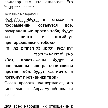
приговор тем, кто отвергает Его 
Авторские проекты
призыв.
Печатные материалы
Ис.41:11: 
«Вот, в стыде и 
Ежедневная рассылка
посрамлении останутся все, 
раздраженные против тебя; будут 
как ничто и погибнут 
препирающиеся с тобою»
"הֵן יֵבֹשׁוּ וְיִכָּלְמוּ, כֹּל הַנֶּחֱרִים בָּךְ; יִהְיוּ 
כְאַיִן וְיֹאבְדוּ אַנְשֵׁי רִיבֶךָ"
«Вот, пристыжены будут и 
посрамлены все разъярившиеся 
против тебя, будут как ничто и 
погибнут противники твои»
Слова пророка подтверждают, что 
заповеданные Аврааму обетования 
вечны.
Для всех народов, их отношение к 