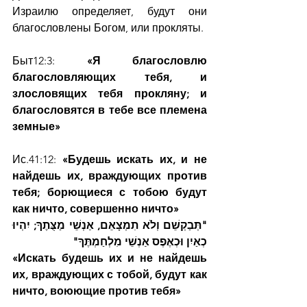
Израилю определяет, будут они 
благословлены Богом, или прокляты.
Быт12:3: 
«Я благословлю 
благословляющих тебя, и 
злословящих тебя прокляну; и 
благословятся в тебе все племена 
земные»
Ис.41:12: 
«Будешь искать их, и не 
найдешь их, враждующих против 
тебя; борющиеся с тобою будут 
как ничто, совершенно ничто»
"תְּבַקְשֵׁם וְלֹא תִמְצָאֵם, אַנְשֵׁי מַצֻּתֶךָ; יִהְיוּ 
כְאַיִן וּכְאֶפֶס אַנְשֵׁי מִלְחַמְתֶּךָ"
«Искать будешь их и не найдешь 
их, враждующих с тобой, будут как 
ничто, воюющие против тебя»