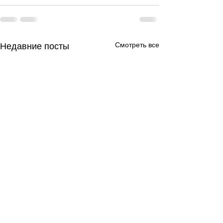
Смотреть все
Недавние посты
День за днем.
День за днем.