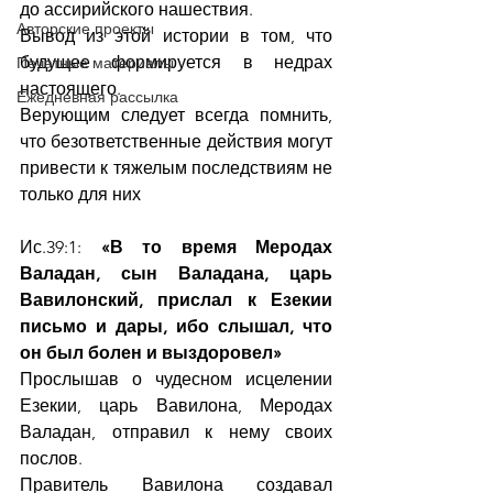
до ассирийского нашествия.
Авторские проекты
Вывод из этой истории в том, что 
будущее формируется в недрах 
Печатные материалы
настоящего.
Ежедневная рассылка
Верующим следует всегда помнить, 
что безответственные действия могут 
привести к тяжелым последствиям не 
только для них
Ис.39:1: 
«В то время Меродах 
Валадан, сын Валадана, царь 
Вавилонский, прислал к Езекии 
письмо и дары, ибо слышал, что 
он был болен и выздоровел»
Прослышав о чудесном исцелении 
Езекии, царь Вавилона, Меродах 
Валадан, отправил к нему своих 
послов.
Правитель Вавилона создавал 