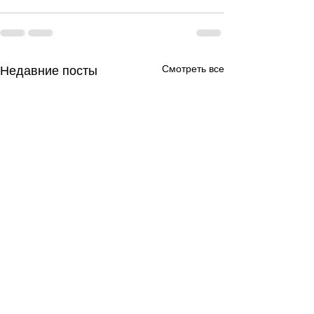
Смотреть все
Недавние посты
День за днем.
День за днем.