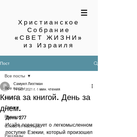
Христианское
Собрание
«СВЕТ ЖИЗНИ»
из Израиля
Пост
Все посты
Самуил Лихтман
Все посты
14 окт. 2021 г.
1 мин. чтения
Книга за книгой. День за
Статьи
днем.
Лекции
Религия
День 277
Исайя повествует о легкомысленном 
Слово от пастора
поступке Езекии, который произошел 
Рассказы