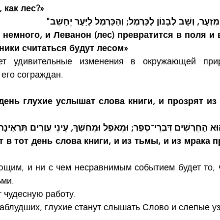
 как лес?»
"עָר, וְשָׁב לְבָנוֹן לַכַּרְמֶל; וְהַכַּרְמֶל לַיַּעַר יֵחָשֵׁב
немного, и Леванон (лес) превратится в поля и 
ники считаться будут лесом»
ет удивительные изменения в окружающей прир
его сограждан.
 день глухие услышат слова книги, и прозрят из 
וּא הַחֵרְשִׁים דִּבְרֵי־סֵפֶר; וּמֵאֹפֶל וּמֵחֹשֶׁךְ, עֵינֵי עִוְרִים תִּרְאֶינָ
 в тот день слова книги, и из тьмы, и из мрака п
щим, и ни с чем несравнимым событием будет то, ч
ьми.
 чудесную работу.
аблудших, глухие станут слышать Слово и слепые уз