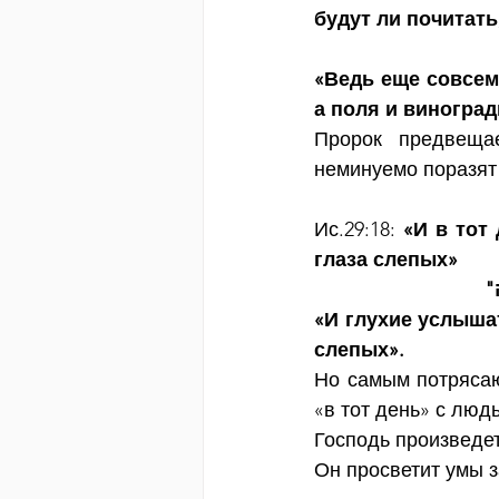
будут ли почитать,
«Ведь еще совсем 
а поля и виноград
Пророк предвеща
неминуемо поразят 
Ис.29:18: 
«И в тот
глаза слепых»
"ה
«И глухие услышат
слепых».
Но самым потрясаю
«в тот день» с люд
Господь произведет
Он просветит умы з