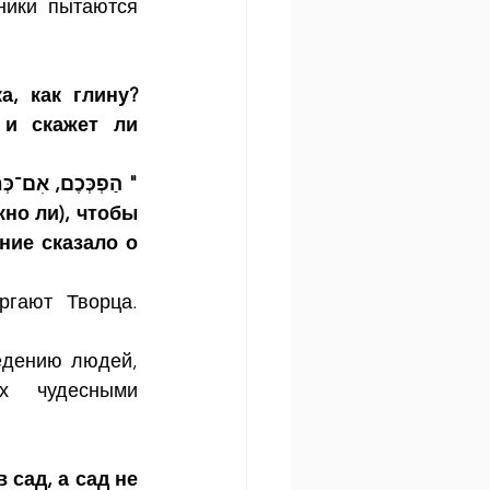
ики пытаются 
, как глину? 
и скажет ли 
הַפְכְּכֶם, אִם־כְּח"
" 
но ли), чтобы 
ние сказало о 
гают Творца. 
едению людей, 
 чудесными 
сад, а сад не 