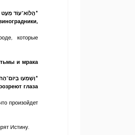
הֲלוֹא־עוֹד מְעַט מִזְ"
виноградники, 
оде, которые 
тьмы и мрака 
וְשָׁמְעוּ בַיּוֹם־הַה"
розреют глаза 
то произойдет 
рят Истину.