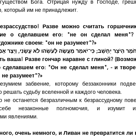
гуществом Бога. Отрицая нужду в Господе, грешн
, который им не принадлежит.
езрассудство! Разве можно считать горшечника
ие о сделавшем его: "не он сделал меня"? 
дожнике своем: "он не разумеет"?»
ֹמֶר הַיֹּצֵר יֵחָשֵׁב; כִּי־יֹאמַר מַעֲשֶׂה לְעֹשֵׂהוּ לֹא עָשָׂנִי, וְיֵצֶר אָ
ть ваша! Разве гончар наравне с глиной? (Возмож
 сделавшем его: "Он не сделал меня", - и творе
 не разумеет"?»
езумием забвение, которому беззаконники подвер
о решать судьбу вселенной и каждого человека.
о не останется безразличным к безрассудному пов
себе незаконные полномочия, и изумит их
ми явлениями.
ого, очень немного, и Ливан не превратится ли в 