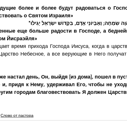
дущие более и более будут радоваться о Госпо
ствовать о Святом Израиля»
"הוָה שִׂמְחָה; וְאֶבְיוֹנֵי אָדָם, בִּקְדוֹשׁ יִשְׂרָאֵל יָגִילוּ
ренные еще больше радости в Господе, а бедней
ом Йисраэйля»
ает время прихода Господа Иисуса, когда в царств
Царство Небесное, а все верующие в Него получат
 же настал день, Он, выйдя [из дома], пошел в пус
 и, придя к Нему, удерживал Его, чтобы не уходи
ругим городам благовествовать Я должен Царстви
Слово от пастора