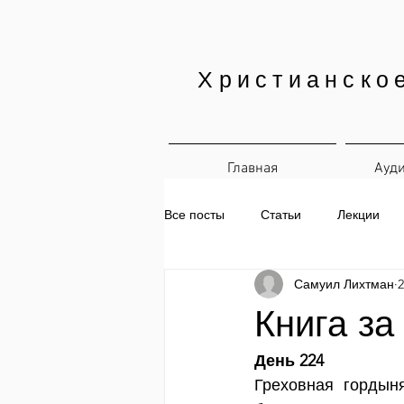
Христианско
Главная
Ауд
Все посты
Статьи
Лекции
Самуил Лихтман
2
Печатные материалы
Ежедн
Книга за
День 224
Греховная гордын