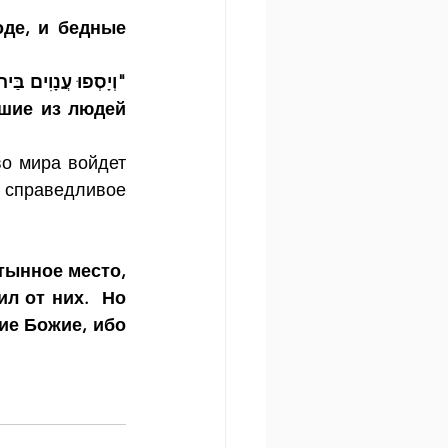
де, и бедные 
וְיָסְפוּ עֲנָוִים בַּי"
шие из людей 
о мира войдет 
 справедливое 
тынное место, 
л от них.  Но 
е Божие, ибо 