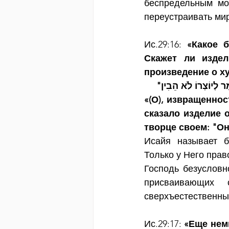
беспредельным мо
переустраивать мир
Ис.29:16: 
«Какое б
Скажет ли издел
произведение о ху
מַר לְיוֹצְרוֹ לֹא הֵבִין
«(О), извращеннос
сказало изделие о
творце своем: "Он
Исайя называет б
Только у Него прав
Господь безусловн
присваивающих 
сверхъестественны
Ис.29:17: 
«Еще немн