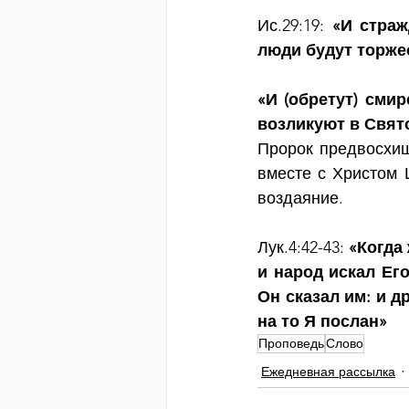
Ис.29:19: 
«И страж
люди будут торже
«И (обретут) сми
возликуют в Свят
Пророк предвосхищ
вместе с Христом 
воздаяние.
Лук.4:42-43:
 «Когда
и народ искал Его
Он сказал им: и д
на то Я послан»
Проповедь
Слово
Ежедневная рассылка