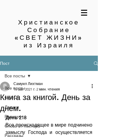
Христианское
Собрание
«СВЕТ ЖИЗНИ»
из Израиля
Пост
Все посты
Самуил Лихтман
Все посты
16 авг. 2021 г.
2 мин. чтения
Книга за книгой. День за
Статьи
днем.
Лекции
Религия
День 218
Все происходящее в мире подчинено 
Слово от пастора
замыслу Господа и осуществляется 
Рассказы