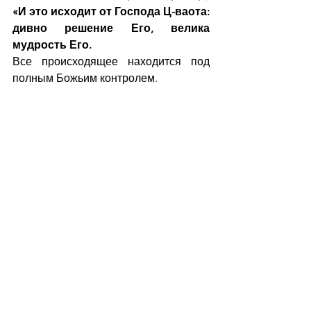
«И это исходит от Господа Ц-ваота: 
дивно решение Его, велика 
мудрость Его.
Все происходящее находится под 
полным Божьим контролем.
Верующий может полностью 
доверится Господу. 
Рим.11:33-36: 
«О, бездна богатства и 
премудрости и ведения Божия! 
Как непостижимы судьбы Его и 
неисследимы пути Его!  Ибо кто 
познал ум Господень? Или кто был 
советником Ему? Или кто дал Ему 
наперед, чтобы Он должен был 
воздать? Ибо все из Него, Им и к 
Нему. Ему слава во веки, аминь»
Проповедь
Слово