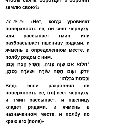
чтобы сеять, бороздит и боронит 
землю свою?»
Ис.28:25: 
«Нет; когда уровняет 
поверхность ее, он сеет чернуху, 
или рассыпает тмин, или 
разбрасывает пшеницу рядами, и 
ячмень в определенном месте, и 
полбу рядом с ним.
"הֲלוֹא אִם־שִׁוָּה פָנֶיהָ, וְהֵפִיץ קֶצַח וְכַמֹּן 
יִזְרֹק; וְשָׂם חִטָּה שׂוֹרָה וּשְׂעֹרָה נִסְמָן, 
וְכֻסֶּמֶת גְּבֻלָתוֹ"
Ведь если разровнял он 
поверхность ее, (то) сеет чернуху, 
и тмин рассыпает, и пшеницу 
кладет рядами, и ячмень в 
назначенном месте, и полбу по 
краю его (поля)»