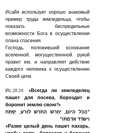
Исайя использует хорошо знакомый 
пример труда земледельца, чтобы 
показать беспредельные 
возможности Бога в осуществлении 
плана спасения.
Господь, положивший основание 
вселенной, могущественной рукой 
правит ею, и направляет действие 
каждого человека к осуществлению 
Своей цели.
Ис.28:24: 
«Всегда ли земледелец 
пашет для посева, бороздит и 
боронит землю свою?»
"הֲכֹל הַיּוֹם, יַחֲרֹשׁ הַחֹרֵשׁ לִזְרֹעַ; יְפַתַּח 
וִישַׂדֵּד אַדְמָתוֹ"
«Разве целый день пашет пахарь, 