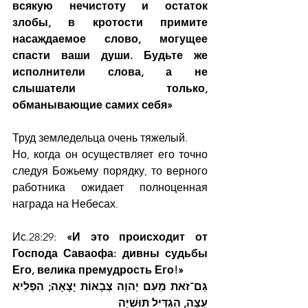
всякую нечистоту и остаток 
злобы, в кротости примите 
насаждаемое слово, могущее 
спасти ваши души. Будьте же 
исполнители слова, а не 
слышатели только, 
обманывающие самих себя»
Труд земледельца очень тяжелый.
Но, когда он осуществляет его точно 
следуя Божьему порядку, то верного 
работника ожидает полноценная 
награда на Небесах.
Ис.28:29: 
«И это происходит от 
Господа Саваофа: дивны судьбы 
Его, велика премудрость Его!»   
גַּם־זֹאת מֵעִם יְהוָה צְבָאוֹת יָצָאָה; הִפְלִיא 
עֵצָה, הִגְדִּיל תּוּשִׁיָּה