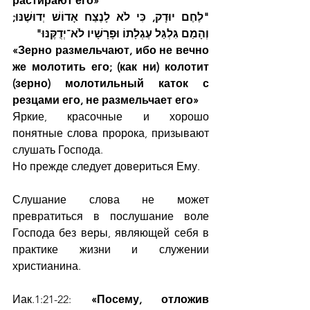
растирают его»
"לֶחֶם יוּדָק, כִּי לֹא לָנֶצַח אָדוֹשׁ יְדוּשֶׁנּוּ; 
וְהָמַם גִּלְגַּל עֶגְלָתוֹ וּפָרָשָׁיו לֹא־יְדֻקֶּנּוּ"
«Зерно размельчают, ибо не вечно 
же молотить его; (как ни) колотит 
(зерно) молотильный каток с 
резцами его, не размельчает его»
Яркие, красочные и хорошо 
понятные слова пророка, призывают 
слушать Господа.
Но прежде следует довериться Ему. 
Слушание слова не может 
превратиться в послушание воле 
Господа без веры, являющей себя в 
практике жизни и служении 
христианина.
Иак.1:21-22: 
«Посему, отложив 