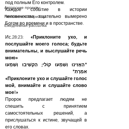
под полным Его контролем.
Авторские проекты
Каждое событие в истории 
человечества тщательно вымерено 
Печатные материалы
Богом во времени и в пространстве.
Ежедневная рассылка
Ис.28:23: 
«Приклоните ухо, и 
послушайте моего голоса; будьте 
внимательны, и выслушайте речь 
мою»
"הַאֲזִינוּ וְשִׁמְעוּ קוֹלִי; הַקְשִׁיבוּ וְשִׁמְעוּ 
אִמְרָתִ"
«Приклоните ухо и слушайте голос 
мой, внимайте и слушайте слово 
мое!»
Пророк предлагает людям не 
спешить с принятием 
самостоятельных решений, а 
прислушаться к истине, звучащей в 
его словах.