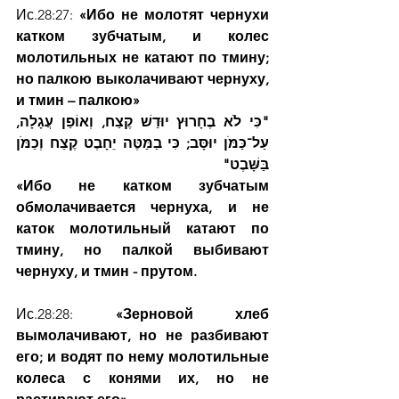
Ис.28:27: 
«Ибо не молотят чернухи 
катком зубчатым, и колес 
молотильных не катают по тмину; 
но палкою выколачивают чернуху, 
и тмин – палкою»
"כִּי לֹא בֶחָרוּץ יוּדַשׁ קֶצַח, וְאוֹפַן עֲגָלָה, 
עַל־כַּמֹּן יוּסָּב; כִּי בַמַּטֶּה יֵחָבֶט קֶצַח וְכַמֹּן 
בַּשָּׁבֶט"
«Ибо не катком зубчатым 
обмолачивается чернуха, и не 
каток молотильный катают по 
тмину, но палкой выбивают 
чернуху, и тмин - прутом.
Ис.28:28: 
«Зерновой хлеб 
вымолачивают, но не разбивают 
его; и водят по нему молотильные 
колеса с конями их, но не 