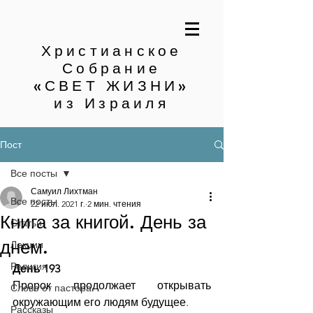
Христианское
Собрание
«СВЕТ ЖИЗНИ»
из Израиля
Пост
Все посты
Самуил Лихтман
Все посты
22 июл. 2021 г.
2 мин. чтения
Книга за книгой. День за
Статьи
днем.
Лекции
Религия
День 193
Пророк продолжает открывать 
Слово от пастора
окружающим его людям будущее.
Рассказы