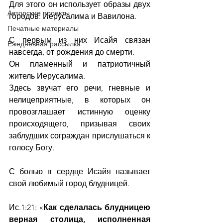
Для этого он использует образы двух 
Авторские проекты
городов: Иерусалима и Вавилона.
Печатные материалы
С первым из них Исайя связан 
Ежедневная рассылка
навсегда, от рождения до смерти.
Он пламенный и патриотичный 
житель Иерусалима.
Здесь звучат его речи, гневные и 
нелицеприятные, в которых он 
провозглашает истинную оценку 
происходящего, призывая своих 
заблудших сограждан прислушаться к 
голосу Богу.
С болью в сердце Исайя называет 
свой любимый город блудницей.
Ис.1:21: «
Как сделалась блудницею 
верная столица, исполненная 