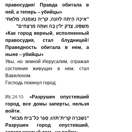
правосудия! Правда обитала в 
ней, а теперь – убийцы»
"אֵיכָה הָיְתָה לְזוֹנָה, קִרְיָה נֶאֱמָנָה; מְלֵאֲתִי 
מִשְׁפָּט, צֶדֶק יָלִין בָּהּ וְעַתָּה מְרַצְּחִים"
«Как город верный, исполненный 
правосудия, стал блудницей! 
Праведность обитала в нем, а 
ныне – убийцы»
Увы, но земной Иерусалим, отражая 
состояние живущих в нем, стал 
Вавилоном.
Господь покинул город.
Ис.24:10: 
«Разрушен опустевший 
город, все домы заперты, нельзя 
войти.
"נִשְׁבְּרָה קִרְיַת־תֹּהוּ; סֻגַּר כָּל־בַּיִת מִבּוֹא"
Разрушен город опустевший, 