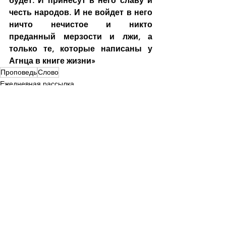
будет. И принесут в него славу и 
честь народов. И не войдет в него 
ничто нечистое и никто 
преданный мерзости и лжи, а 
только те, которые написаны у 
Агнца в книге жизни» 
Проповедь
Слово
Ежедневная рассылка
Слово от пастора
Смотреть все
Недавние посты