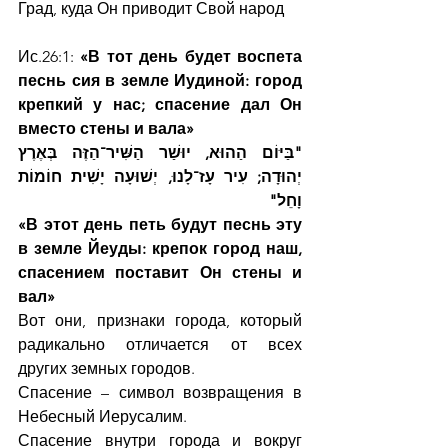
Град, куда Он приводит Свой народ
Ис.26:1: 
«В тот день будет воспета 
песнь сия в земле Иудиной: город 
крепкий у нас; спасение дал Он 
вместо стены и вала»
"בַּיּוֹם הַהוּא, יוּשַׁר הַשִּׁיר־הַזֶּה בְּאֶרֶץ 
יְהוּדָה; עִיר עָז־לָנוּ, יְשׁוּעָה יָשִׁית חוֹמוֹת 
וָחֵל"
«В этот день петь будут песнь эту 
в земле Йеуды: крепок город наш, 
спасением поставит Он стены и 
вал»
Вот они, признаки города, который 
радикально отличается от всех 
других земных городов.
Спасение – символ возвращения в 
Небесный Иерусалим.
Спасение внутри города и вокруг 