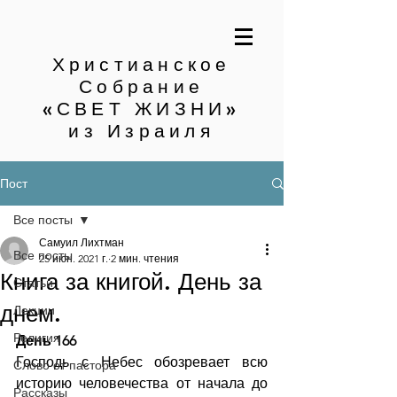
Христианское
Собрание
«СВЕТ ЖИЗНИ»
из Израиля
Пост
Все посты
Самуил Лихтман
Все посты
25 июн. 2021 г.
2 мин. чтения
Книга за книгой. День за
Статьи
днем.
Лекции
Религия
День 166
Господь с Небес обозревает всю 
Слово от пастора
историю человечества от начала до 
Рассказы