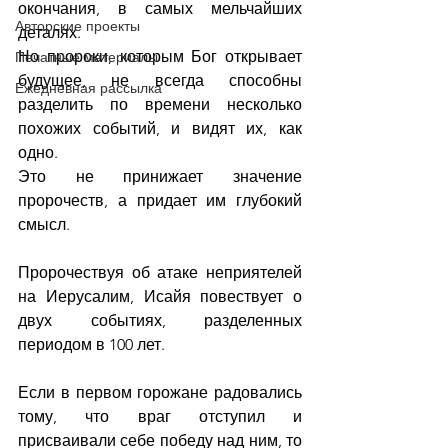
окончания, в самых мельчайших 
Авторские проекты
деталях. 
Но пророки, которым Бог открывает 
Печатные материалы
будущее, не всегда способны 
Ежедневная рассылка
разделить по времени несколько 
похожих событий, и видят их, как 
одно.
Это не принижает значение 
пророчеств, а придает им глубокий 
смысл.
Пророчествуя об атаке неприятелей 
на Иерусалим, Исайя повествует о 
двух событиях, разделенных 
периодом в 100 лет.
Если в первом горожане радовались 
тому, что враг отступил и 
присваивали себе победу над ним, то 