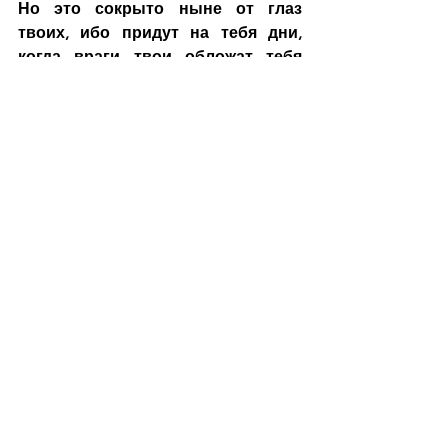
Но это сокрыто ныне от глаз 
твоих, ибо придут на тебя дни, 
когда враги твои обложат тебя 
окопами и окружат тебя, и стеснят 
тебя отовсюду, и разорят тебя, и 
побьют детей твоих в тебе, и не 
оставят в тебе камня на камне за 
то, что ты не узнал времени 
посещения твоего»
Проповедь
Слово
Ежедневная рассылка
Слово от пастора
Смотреть все
Недавние посты