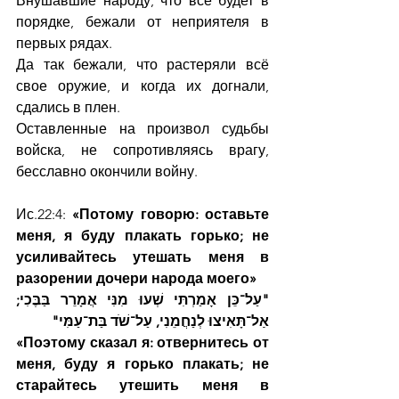
Внушавшие народу, что всё будет в 
порядке, бежали от неприятеля в 
первых рядах.
Да так бежали, что растеряли всё 
свое оружие, и когда их догнали, 
сдались в плен.
Оставленные на произвол судьбы 
войска, не сопротивляясь врагу, 
бесславно окончили войну.
Ис.22:4: 
«Потому говорю: оставьте 
меня, я буду плакать горько; не 
усиливайтесь утешать меня в 
разорении дочери народа моего»
"עַל־כֵּן אָמַרְתִּי שְׁעוּ מִנִּי אֲמָרֵר בַּבֶּכִי; 
אַל־תָּאִיצוּ לְנַחֲמֵנִי, עַל־שֹׁד בַּת־עַמִּי"
«Поэтому сказал я: отвернитесь от 
меня, буду я горько плакать; не 
старайтесь утешить меня в 