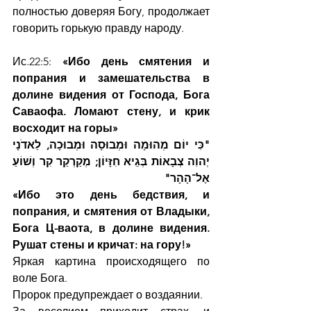
полностью доверяя Богу, продолжает 
говорить горькую правду народу.
Ис.22:5: 
«Ибо день смятения и 
попрания и замешательства в 
долине видения от Господа, Бога 
Саваофа. Ломают стену, и крик 
восходит на горы»
"כִּי יוֹם מְהוּמָה וּמְבוּסָה וּמְבוּכָה, לַאדֹנָי 
יְהוִה צְבָאוֹת בְּגֵיא חִזָּיוֹן; מְקַרְקַר קִר וְשׁוֹעַ 
אֶל־הָהָר"
«Ибо это день бедствия, и 
попрания, и смятения от Владыки, 
Бога Ц-ваота, в долине видения. 
Рушат стены и кричат: на гору!»
Яркая картина происходящего по 
воле Бога.
Пророк предупреждает о воздаянии.