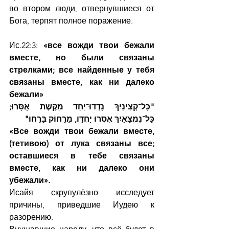
во втором люди, отвернувшиеся от 
Бога, терпят полное поражение.
Ис.22:3: 
«все вожди твои бежали 
вместе, но были связаны 
стрелками; все найденные у тебя 
связаны вместе, как ни далеко 
бежали»
"כָּל־קְצִינַיִךְ נָדְדוּ־יַחַד מִקֶּשֶׁת אֻסָּרוּ; 
כָּל־נִמְצָאַיִךְ אֻסְּרוּ יַחְדָּו, מֵרָחוֹק בָּרָחוּ"
«Все вожди твои бежали вместе, 
(тетивою) от лука связаны все; 
оставшиеся в тебе связаны 
вместе, как ни далеко они 
убежали».
Исайя скрупулёзно исследует 
причины, приведшие Иудею к 
разорению.