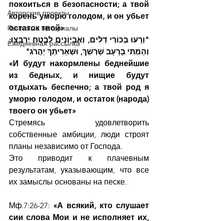
покоиться в безопасности; а твой 
Авторские проекты
корень уморю голодом, и он убьет 
остаток твой»
Печатные материалы
"וְרָעוּ בְּכוֹרֵי דַלִּים, וְאֶבְיוֹנִים לָבֶטַח יִרְבָּצוּ; 
Ежедневная рассылка
וְהֵמַתִּי בָרָעָב שָׁרְשֵׁךְ, וּשְׁאֵרִיתֵךְ יַהֲרֹג"
«И будут накормлены беднейшие 
из бедных, и нищие будут 
отдыхать беспечно; а твой род я 
уморю голодом, и остаток (народа) 
твоего он убьет»
Стремясь удовлетворить 
собственные амбиции, люди строят 
планы независимо от Господа.
Это приводит к плачевным 
результатам, указывающим, что все 
их замыслы основаны на песке.
Мф.7:26-27: 
«А всякий, кто слушает 
сии слова Мои и не исполняет их, 