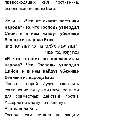
превосходящих сил противника, 
исполняющего волю Бога.
Ис.14:32: 
«Что же скажут вестники 
народа? - То, что Господь утвердил 
Сион, и в нем найдут убежище 
бедные из народа Его» 
"וּמַה־יַּעֲנֶה מַלְאֲכֵי־גוֹי; כִּי יְהוָה יִסַּד צִיּוֹן, 
וּבָהּ יֶחֱסוּ עֲנִיֵּי עַמּוֹ"
«И что ответит он посланникам 
народа? Что Господь утвердил 
Цийон, и в нем найдут убежище 
бедняки из народа Его»
Попытки царей Иудеи заключить 
соглашение с другими государствами 
для совместных действий против 
Ассирии ни к чему не приведут. 
В этом воля Бога.
Господь сам встанет на защиту 