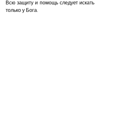
Всю защиту и помощь следует искать 
только у Бога.
Пс.17:3: 
«Господь - твердыня моя и 
прибежище мое, Избавитель мой, 
Бог мой, - скала моя; на Него я 
уповаю; щит мой, рог спасения 
моего и убежище мое»
Проповедь
Слово
Ежедневная рассылка
Смотреть все
Недавние посты