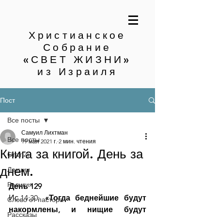
Христианское
Собрание
«СВЕТ ЖИЗНИ»
из Израиля
Пост
Все посты
Самуил Лихтман
Все посты
19 мая 2021 г.
2 мин. чтения
Книга за книгой. День за
Статьи
днем.
Лекции
Религия
День 129
Ис.14:30: 
«Тогда беднейшие будут 
Слово от пастора
накормлены, и нищие будут 
Рассказы