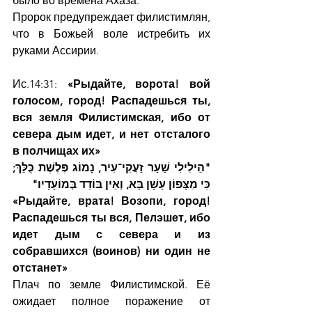
было во времена Ахаза.
Пророк предупреждает филистимлян, 
что в Божьей воле истребить их 
руками Ассирии.
Ис.14:31: 
«Рыдайте, ворота! вой 
голосом, город! Распадешься ты, 
вся земля Филистимская, ибо от 
севера дым идет, и нет отсталого 
в полчищах их»
"הֵילִילִי שַׁעַר זַעֲקִי־עִיר, נָמוֹג פְּלֶשֶׁת כֻּלֵּךְ; 
כִּי מִצָּפוֹן עָשָׁן בָּא, וְאֵין בּוֹדֵד בְּמוֹעָדָיו"
«Рыдайте, врата! Возопи, город! 
Распадешься ты вся, Пелэшет, ибо 
идет дым с севера и из 
собравшихся (воинов) ни один не 
отстанет»
Плач по земле Филистимской. Её 
ожидает полное поражение от 