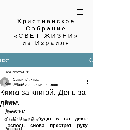
Христианское
Собрание
«СВЕТ ЖИЗНИ»
из Израиля
Пост
Все посты
Самуил Лихтман
Все посты
27 апр. 2021 г.
3 мин. чтения
Книга за книгой. День за
Статьи
днем.
Лекции
Религия
День 107
Ис.11:11: 
«И будет в тот день: 
Слово от пастора
Господь снова прострет руку 
Рассказы