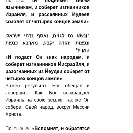
Ис.11:12: 
«И поднимет знамя 
язычникам, и соберет изгнанников 
Израиля, и рассеянных Иудеев 
созовет от четырех концов земли»
"וְנָשָׂא נֵס לַגּוֹיִם, וְאָסַף נִדְחֵי יִשְׂרָאֵל; 
וּנְפֻצוֹת יְהוּדָה יְקַבֵּץ, מֵאַרְבַּע כַּנְפוֹת 
הָאָרֶץ"
«И подаст Он знак народам, и 
соберет изгнанников Йисраэйля, и 
разогнанных из Йеудеи соберет от 
четырех концов земли»
Важен результат. Бог обещал и 
совершит. Как Бог возвращает 
Израиль на свою землю, так же Он 
соберет Свой народ, вокруг Мессии 
Христа.
Пс.21:28-29: 
«Вспомнят, и обратятся 