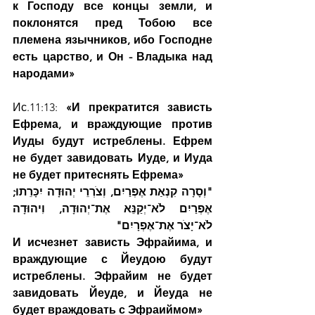
к Господу все концы земли, и 
поклонятся пред Тобою все 
племена язычников, ибо Господне 
есть царство, и Он - Владыка над 
народами»
Ис.11:13: 
«И прекратится зависть 
Ефрема, и враждующие против 
Иуды будут истреблены. Ефрем 
не будет завидовать Иуде, и Иуда 
не будет притеснять Ефрема»
"וְסָרָה קִנְאַת אֶפְרַיִם, וְצֹרְרֵי יְהוּדָה יִכָּרֵתוּ; 
אֶפְרַיִם לֹא־יְקַנֵּא אֶת־יְהוּדָה, וִיהוּדָה 
לֹא־יָצֹר אֶת־אֶפְרָיִם"
И исчезнет зависть Эфрайима, и 
враждующие с Йеудою будут 
истреблены. Эфрайим не будет 
завидовать Йеуде, и Йеуда не 
будет враждовать с Эфраиймом»