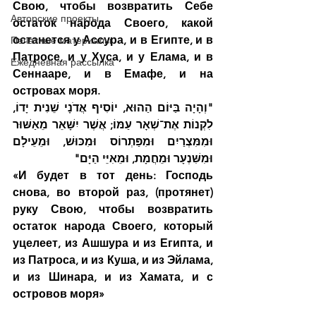
Свою, чтобы возвратить Себе 
Авторские проекты
остаток народа Своего, какой 
останется у Ассура, и в Египте, и в 
Печатные материалы
Патросе, и у Хуса, и у Елама, и в 
Ежедневная рассылка
Сеннааре, и в Емафе, и на 
островах моря.
"וְהָיָה בַּיּוֹם הַהוּא, יוֹסִיף אֲדֹנָי שֵׁנִית יָדוֹ, 
לִקְנוֹת אֶת־שְׁאָר עַמּוֹ; אֲשֶׁר יִשָּׁאֵר מֵאַשּׁוּר 
וּמִמִּצְרַיִם וּמִפַּתְרוֹס וּמִכּוּשׁ, וּמֵעֵילָם 
וּמִשִּׁנְעָר וּמֵחֲמָת, וּמֵאִיֵּי הַיָּם"
«И будет в тот день: Господь 
снова, во второй раз, (протянет) 
руку Свою, чтобы возвратить 
остаток народа Своего, который 
уцелеет, из Ашшура и из Египта, и 
из Патроса, и из Куша, и из Эйлама, 
и из Шинара, и из Хамата, и с 
островов моря»