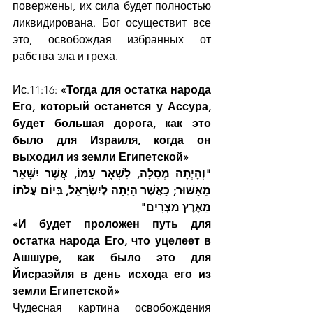
повержены, их сила будет полностью 
ликвидирована. Бог осуществит все 
это, освобождая избранных от 
рабства зла и греха.
Ис.11:16: 
«Тогда для остатка народа 
Его, который останется у Ассура, 
будет большая дорога, как это 
было для Израиля, когда он 
выходил из земли Египетской»
"וְהָיְתָה מְסִלָּה, לִשְׁאָר עַמּוֹ, אֲשֶׁר יִשָּׁאֵר 
מֵאַשּׁוּר; כַּאֲשֶׁר הָיְתָה לְיִשְׂרָאֵל, בְּיוֹם עֲלֹתוֹ 
מֵאֶרֶץ מִצְרָיִם"
«И будет проложен путь для 
остатка народа Его, что уцелеет в 
Ашшуре, как было это для 
Йисраэйля в день исхода его из 
земли Египетской»
Чудесная картина освобождения 