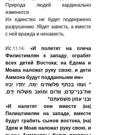
Природа людей кардинально 
изменится.
Их единство не будет подвержено 
разрушению. Уйдет зависть, а вместе 
с ней вражда и ненависть.
Ис.11:14: 
«И полетят на плеча 
Филистимлян к западу, ограбят 
всех детей Востока; на Едома и 
Моава наложат руку свою, и дети 
Аммона будут подданными им»
וְעָפוּ בְכָתֵף פְּלִשְׁתִּים יָמָּה, יַחְדָּו יָבֹזּוּ 
"
אֶת־בְּנֵי־קֶדֶם; אֱדוֹם וּמוֹאָב מִשְׁלוֹח יָדָם, 
וּבְנֵי עַמּוֹן מִשְׁמַעְתָּם"
«И налетят они вместе (на) 
Пелиштимлян на западе, вместе 
будут грабить сынов востока, (на) 
Здом и Моав наложат руку свою, и 