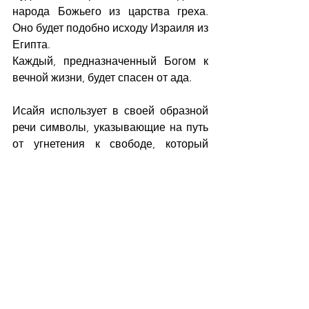
народа Божьего из царства греха. 
Оно будет подобно исходу Израиля из 
Египта.
Каждый, предназначенный Богом к 
вечной жизни, будет спасен от ада. 
Исайя использует в своей образной 
речи символы, указывающие на путь 
от угнетения к свободе, который 
призван открыть грядущий Мессия, 
Сын Божий, Иисус Христос.
Ис.52:10-12: 
«Обнажил Господь 
святую мышцу Свою пред глазами 
всех народов; и все концы земли 
увидят спасение Бога нашего.  
Идите, идите, выходите оттуда; не 
касайтесь нечистого; выходите из 