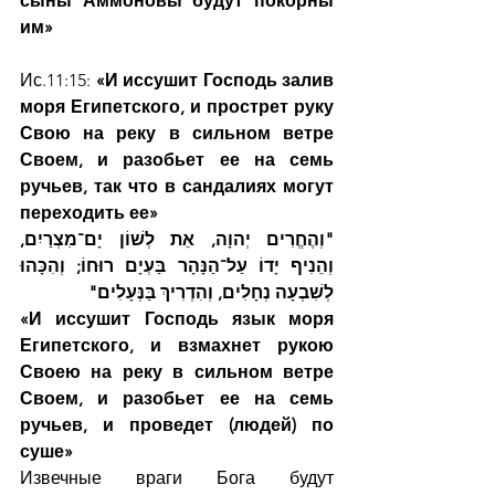
сыны Аммоновы будут покорны 
им»
Ис.11:15: 
«И иссушит Господь залив 
моря Египетского, и прострет руку 
Свою на реку в сильном ветре 
Своем, и разобьет ее на семь 
ручьев, так что в сандалиях могут 
переходить ее»
"וְהֶחֱרִים יְהוָה, אֵת לְשׁוֹן יָם־מִצְרַיִם, 
וְהֵנִיף יָדוֹ עַל־הַנָּהָר בַּעְיָם רוּחוֹ; וְהִכָּהוּ 
לְשִׁבְעָה נְחָלִים, וְהִדְרִיךְ בַּנְּעָלִים"
«И иссушит Господь язык моря 
Египетского, и взмахнет рукою 
Своею на реку в сильном ветре 
Своем, и разобьет ее на семь 
ручьев, и проведет (людей) по 
суше»
Извечные враги Бога будут 