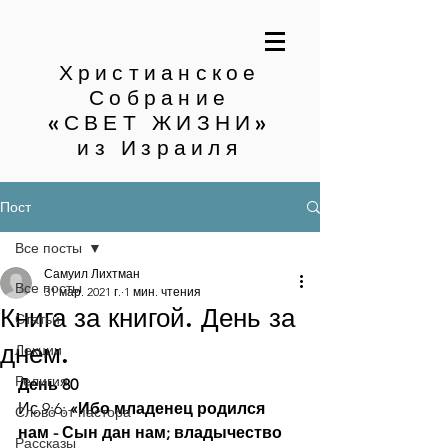
Христианское
Собрание
«СВЕТ ЖИЗНИ»
из Израиля
Пост
Все посты
Самуил Лихтман
Все посты
31 мар. 2021 г.
1 мин. чтения
Книга за книгой. День за
Статьи
днем.
Лекции
Религия
День 80
Ис.9:6: 
«Ибо младенец родился 
Слово от пастора
нам - Сын дан нам; владычество 
Рассказы