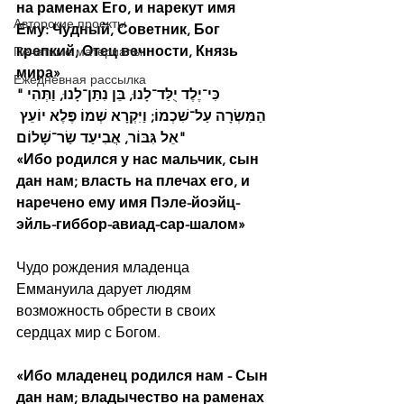
на раменах Его, и нарекут имя 
Авторские проекты
Ему: Чудный, Советник, Бог 
крепкий, Отец вечности, Князь 
Печатные материалы
мира»
Ежедневная рассылка
"כִּי־יֶלֶד יֻלַּד־לָנוּ, בֵּן נִתַּן־לָנוּ, וַתְּהִי 
הַמִּשְׂרָה עַל־שִׁכְמוֹ; וַיִּקְרָא שְׁמוֹ פֶּלֶא יוֹעֵץ 
אֵל גִּבּוֹר, אֲבִיעַד שַׂר־שָׁלוֹם"
«Ибо родился у нас мальчик, сын 
дан нам; власть на плечах его, и 
наречено ему имя Пэле-йоэйц-
эйль-гиббор-авиад-сар-шалом»
Чудо рождения младенца 
Еммануила дарует людям 
возможность обрести в своих 
сердцах мир с Богом.
«Ибо младенец родился нам - Сын 
дан нам; владычество на раменах 