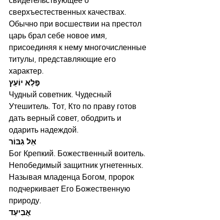
свидетельствующее о 
сверхъестественных качествах.
Обычно при восшествии на престол 
царь брал себе новое имя, 
присоединяя к нему многочисленные 
титулы, представляющие его 
характер.
פֶּלֶא יוֹעֵץ
Чудный советник. Чудесный 
Утешитель. Тот, Кто по праву готов 
дать верный совет, ободрить и 
одарить надеждой.
אֵל גִּבּוֹר
Бог Крепкий. Божественный воитель. 
Непобедимый защитник угнетенных. 
Называя младенца Богом, пророк 
подчеркивает Его Божественную 
природу. 
אֲבִיעַד