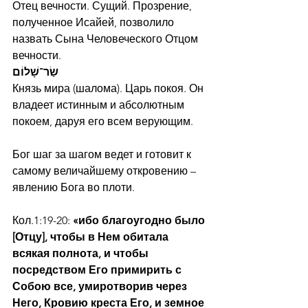
Отец вечности. Сущий. Прозрение, 
полученное Исайей, позволило 
назвать Сына Человеческого Отцом 
вечности.
שַׂר־שָׁלוֹם
Князь мира (шалома). Царь покоя. Он 
владеет истинным и абсолютным 
покоем, даруя его всем верующим.
Бог шаг за шагом ведет и готовит к 
самому величайшему откровению – 
явлению Бога во плоти.
Кол.1:19-20: 
«ибо благоугодно было 
[Отцу], чтобы в Нем обитала 
всякая полнота, и чтобы 
посредством Его примирить с 
Собою все, умиротворив через 
Него, Кровию креста Его, и земное 