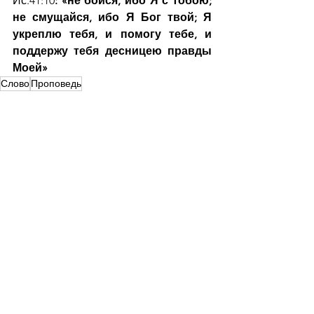
Ис.41:10
: «не бойся, ибо Я с тобою; 
не смущайся, ибо Я Бог твой; Я 
укреплю тебя, и помогу тебе, и 
поддержу тебя десницею правды 
Моей»
Слово
Проповедь
Ежедневная рассылка
Смотреть все
Недавние посты