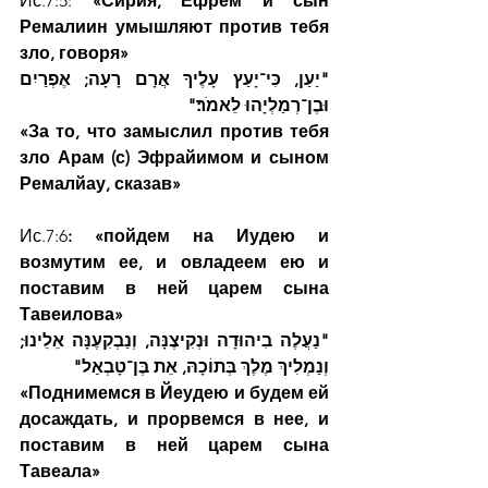
Ис.7:5: 
«Сирия, Ефрем и сын 
Ремалиин умышляют против тебя 
зло, говоря»
"יַעַן, כִּי־יָעַץ עָלֶיךָ אֲרָם רָעָה; אֶפְרַיִם 
וּבֶן־רְמַלְיָהוּ לֵאמֹר׃"
«За то, что замыслил против тебя 
зло Арам (с) Эфрайимом и сыном 
Ремалйау, сказав»
Ис.7:6
: «пойдем на Иудею и 
возмутим ее, и овладеем ею и 
поставим в ней царем сына 
Тавеилова»
"נַעֲלֶה בִיהוּדָה וּנְקִיצֶנָּה, וְנַבְקִעֶנָּה אֵלֵינוּ; 
וְנַמְלִיךְ מֶלֶךְ בְּתוֹכָהּ, אֵת בֶּן־טָבְאַל"
«Поднимемся в Йеудею и будем ей 
досаждать, и прорвемся в нее, и 
поставим в ней царем сына 
Тавеала»