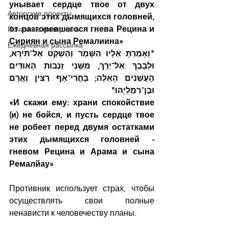
унывает сердце твое от двух 
Авторские проекты
концов этих дымящихся головней, 
от разгоревшегося гнева Рецина и 
Печатные материалы
Сириян и сына Ремалиина»
Ежедневная рассылка
"וְאָמַרְתָּ אֵלָיו הִשָּׁמֵר וְהַשְׁקֵט אַל־תִּירָא, 
וּלְבָבְךָ אַל־יֵרַךְ, מִשְּׁנֵי זַנְבוֹת הָאוּדִים 
הָעֲשֵׁנִים הָאֵלֶּה; בָּחֳרִי־אַף רְצִין וַאֲרָם 
וּבֶן־רְמַלְיָהוּ"
«И скажи ему: храни спокойствие 
(и) не бойся, и пусть сердце твое 
не робеет перед двумя остатками 
этих дымящихся головней - 
гневом Рецина и Арама и сына 
Ремалйау»
Противник использует страх, чтобы 
осуществлять свои полные 
ненависти к человечеству планы.