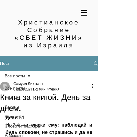
Христианское
Собрание
«СВЕТ ЖИЗНИ»
из Израиля
Пост
Все посты
Самуил Лихтман
Все посты
5 мар. 2021 г.
2 мин. чтения
Книга за книгой. День за
Статьи
днем.
Лекции
Религия
День 54
Ис.7:4: 
«и скажи ему: наблюдай и 
Слово от пастора
будь спокоен; не страшись и да не 
Рассказы