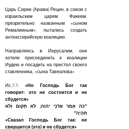
Царь Сирии (Арама) Рецин, в союзе с 
израильским царем Факеем, 
презрительно названным «сыном 
Ремалииным», пытались создать 
антиассирийскую коалицию.
Направляясь в Иерусалим, они 
хотели присоединить к коалиции 
Иудею и посадить на престол своего 
ставленника, «сына Тавеалова»
Ис.7:7: 
«Но Господь Бог так 
говорит: это не состоится и не 
сбудется»
"כֹּה אָמַר אֲדֹנָי יְהוִה; לֹא תָקוּם וְלֹא 
תִהְיֶה"
«Сказал Господь Бог так: не 
свершится (это) и не сбудется»