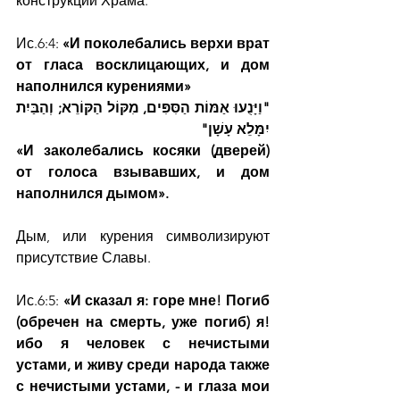
конструкции Храма.  
Ис.6:4: 
«И поколебались верхи врат 
от гласа восклицающих, и дом 
наполнился курениями»
"וַיָּנֻעוּ אַמּוֹת הַסִּפִּים, מִקּוֹל הַקּוֹרֵא; וְהַבַּיִת 
יִמָּלֵא עָשָׁן"
«И заколебались косяки (дверей) 
от голоса взывавших, и дом 
наполнился дымом».
Дым, или курения символизируют 
присутствие Славы.
Ис.6:5: 
«И сказал я: горе мне! Погиб 
(обречен на смерть, уже погиб) я! 
ибо я человек с нечистыми 
устами, и живу среди народа также 
с нечистыми устами, - и глаза мои 