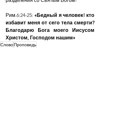
разделения со Святым Богом!
Рим.6:24-25: 
«Бедный я человек! кто 
избавит меня от сего тела смерти?  
Благодарю Бога моего Иисусом 
Христом, Господом нашим»
Слово
Проповедь
Ежедневная рассылка
Смотреть все
Недавние посты