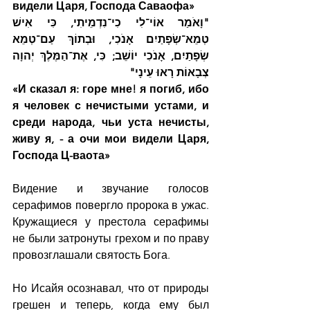
видели Царя, Господа Саваофа»
"וָאֹמַר אוֹי־לִי כִי־נִדְמֵיתִי, כִּי אִישׁ 
טְמֵא־שְׂפָתַיִם אָנֹכִי, וּבְתוֹךְ עַם־טְמֵא 
שְׂפָתַיִם, אָנֹכִי יוֹשֵׁב; כִּי, אֶת־הַמֶּלֶךְ יְהוָה 
צְבָאוֹת רָאוּ עֵינָי"
«И сказал я: горе мне! я погиб, ибо 
я человек с нечистыми устами, и 
среди народа, чьи уста нечисты, 
живу я, - а очи мои видели Царя, 
Господа Ц-ваота»
Видение и звучание голосов 
серафимов повергло пророка в ужас. 
Кружащиеся у престола серафимы 
не были затронуты грехом и по праву 
провозглашали святость Бога.
Но Исайя осознавал, что от природы 
грешен и теперь, когда ему был 