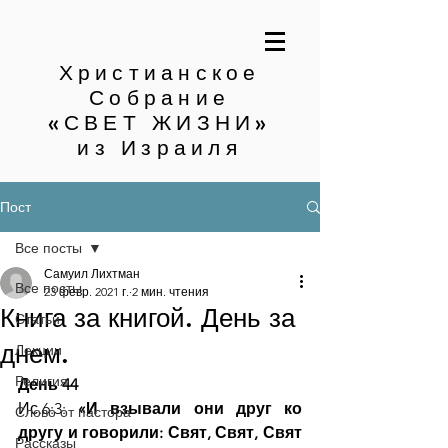
Христианское
Собрание
«СВЕТ ЖИЗНИ»
из Израиля
Пост
Все посты
Самуил Лихтман
Все посты
23 февр. 2021 г.
2 мин. чтения
Книга за книгой. День за
Статьи
днем.
Лекции
Религия
День 44
Ис.6:3: 
«И взывали они друг ко 
Слово от пастора
другу и говорили: Свят, Свят, Свят 
Рассказы