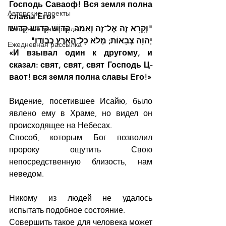
Господь Саваоф! Вся земля полна 
Авторские проекты
славы Его» 
"וְקָרָא זֶה אֶל־זֶה וְאָמַר, קָדוֹשׁ קָדוֹשׁ קָדוֹשׁ 
Печатные материалы
יְהוָה צְבָאוֹת; מְלֹא כָל־הָאָרֶץ כְּבוֹדוֹ"
Ежедневная рассылка
«И взывал один к другому, и 
сказал: свят, свят, свят Господь Ц-
ваот! вся земля полна славы Его!»
Видение, посетившее Исайю, было 
явлено ему в Храме, но видел он 
происходящее на Небесах.
Способ, которым Бог позволил 
пророку ощутить Свою 
непосредственную близость, нам 
неведом.
Никому из людей не удалось 
испытать подобное состояние.
Совершить такое для человека может 