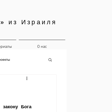
» из Израиля
ериалы
О нас
роекты
закону Бога 