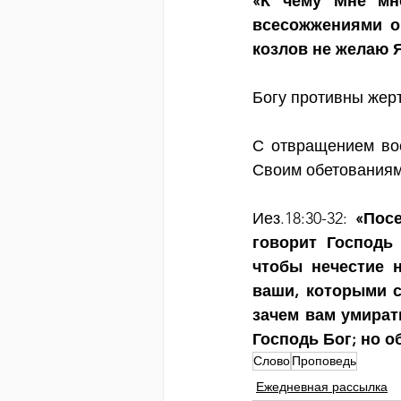
«К чему Мне мно
всесожжениями ов
козлов не желаю 
Богу противны жер
С отвращением вос
Своим обетованиям
Иез.18:30-32: 
«Посе
говорит Господь 
чтобы нечестие н
ваши, которыми с
зачем вам умират
Господь Бог; но о
Слово
Проповедь
Ежедневная рассылка