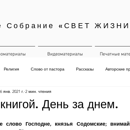
е Собрание «СВЕТ ЖИЗНИ
иоматериалы
Видеоматериалы
Печатные мат
Религия
Слово от пастора
Рассказы
Авторские п
6 янв. 2021 г.
2 мин. чтения
евная рассылка
 книгой. День за днем.
е слово Господне, князья Содомские; внимай 