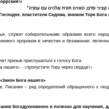
моррский!»
" קְצִינֵי סְדֹם; הַאֲזִינוּ תּוֹרַת אֱלֹהֵינוּ עַם עֲמֹרָה
осподне, властители Седома, внемли Торе Бога н
ья, служат собирательными образами всего народ
яемого пророком в нечестии и беззаконии, явленн
чит призыв прислушаться к голосу Бога.
а нашего» - «пропустите Тору через сердце!»
 «Закон Бога нашего»
ие, Писание – ряд определений обращенного к люд
сание богодухновенно и полезно для научения, дл