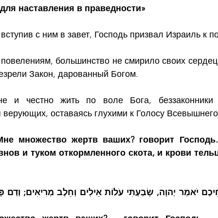
 для наставления в праведности»
вступив с ним в завет, Господь призвал Израиль к 
повелениям, большинство не смирило своих сердец
езрели Закон, дарованный Богом. 
е и честно жить по воле Бога, беззаконники б
я верующих, оставаясь глухими к Голосу Всевышнего
Мне множество жертв ваших? говорит Господь.
ов и туком откормленного скота, и крови тельцо