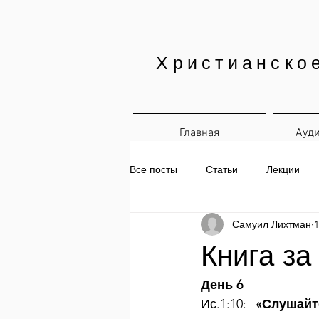
Христианско
Главная
Ауд
Все посты
Статьи
Лекции
Самуил Лихтман
1
Печатные материалы
Ежедн
Книга за
День 6
Ис.1:10: 
«Слушайт