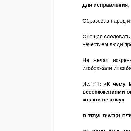
для исправления,
Образовав народ и 
Обещая следовать 
нечестием люди пр
Не желая искренн
изображали из себ
Ис.1:11: 
«К чему 
всесожжениями овн
козлов не хочу»
"לָמָּה־לִּי רֹב־זִבְחֵיכֶם יֹאמַר יְהוָה, שָׂבַעְתִּי עֹלוֹת אֵילִים וְחֵלֶב מְרִיאִים; וְדַם פָּרִים וּכְבָשִׂים וְעַתּוּדִים 