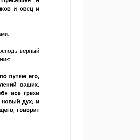
 Пресыщен Я 
ков и овец и 
ами.
осподь верный 
ению.
о путям его, 
лений ваших, 
бя все грехи 
новый дух; и 
его, говорит 