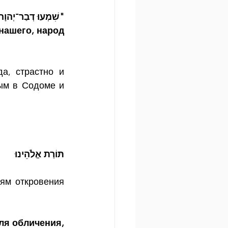
שִׁמְעוּ דְבַר־יְהוָה"
ашего, народ 
а, страстно и 
ым в Содоме и 
תּוֹרַת אֱלֹהֵינוּ
ям откровения 
я обличения, 