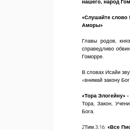
нашего, народ Го
«Слушайте слово Г
Аморы»
Главы родов, княз
справедливо обвин
Гоморре. 
В словах Исайи зву
«внимай закону Бог
«Тора Элогейну» -
Тора, Закон, Учен
Бога.
2Тим.3:16: 
«Все Пи