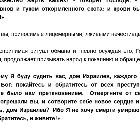
жество жертв ваших? - говорит Господь. -
нов и туком откормленного скота; и крови бы
Я»
твы, приносимые лицемерными, лживыми нечестивц
принимая ритуал обмана и гневно осуждая его, Г
, продолжает призывать народ к покаянию и обращ
му Я буду судить вас, дом Израилев, каждого п
Бог; покайтесь и обратитесь от всех преступ
е было вам преткновением.  Отвергните от се
огрешали вы, и сотворите себе новое сердце и 
ь, дом Израилев?  Ибо Я не хочу смерти умирающ
братитесь, и живите!»