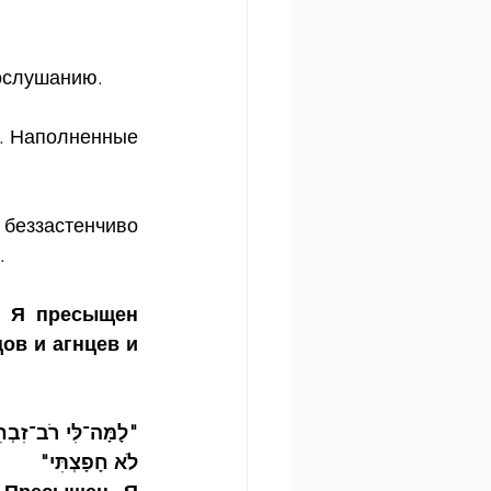
послушанию.
. Наполненные 
еззастенчиво 
.
 Я пресыщен 
в и агнцев и 
לֹא חָפָצְתִּי"