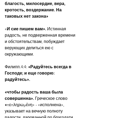
благость, милосердие, вера, 
кротость, воздержание. На 
таковых нет закона»
«
И сие пишем вам». 
Истинная 
радость, не подверженная времени 
и обстоятельствам, побуждает 
верующих делиться ею с 
окружающими.
Филипп.4:4: 
«Радуйтесь всегда в 
Господе; и еще говорю: 
радуйтесь».
«чтобы радость ваша была 
совершенна». 
Греческое слово
«
πεπληρωμένη» - «исполнена», 
указывает на вечную полноту 
радости, дарованной по благодати.