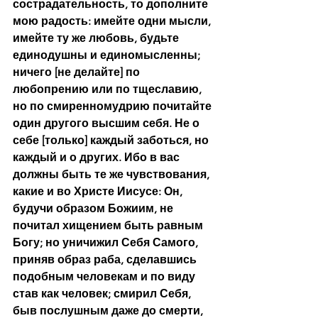
сострадательность, то дополните 
мою радость: имейте одни мысли, 
имейте ту же любовь, будьте 
единодушны и единомысленны; 
ничего [не делайте] по 
любопрению или по тщеславию, 
но по смиренномудрию почитайте 
один другого высшим себя. Не о 
себе [только] каждый заботься, но 
каждый и о других. Ибо в вас 
должны быть те же чувствования, 
какие и во Христе Иисусе: Он, 
будучи образом Божиим, не 
почитал хищением быть равным 
Богу; но уничижил Себя Самого, 
приняв образ раба, сделавшись 
подобным человекам и по виду 
став как человек; смирил Себя, 
быв послушным даже до смерти, 