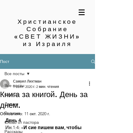
Христианское
Собрание
«СВЕТ ЖИЗНИ»
из Израиля
Пост
Все посты
Самуил Лихтман
Все посты
9 сент. 2020 г.
2 мин. чтения
Книга за книгой. День за
Статьи
днем.
Лекции
Религия
Обновлено:
11 окт. 2020 г.
День 4
Слово от пастора
Ин.1:4: «
И сие пишем вам, чтобы 
Рассказы