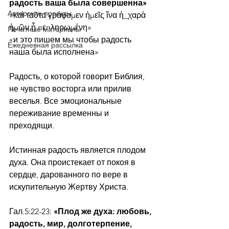
радость ваша была совершенна»
Авторские проекты
«καὶ ταῦτα γράφομεν ἡμεῖς ἵνα ἡ_χαρὰ 
ἡμῶν ᾖ πεπληρωμένη»
Печатные материалы
«и это пишем мы чтобы радость 
Ежедневная рассылка
наша была исполнена»
Радость, о которой говорит Библия, 
не чувство восторга или прилив 
веселья. Все эмоциональные 
переживание временны и 
преходящи.
Истинная радость является плодом 
духа. Она проистекает от покоя в 
сердце, дарованного по вере в 
искупительную Жертву Христа.  
Гал.5:22-23:
 «Плод же духа: любовь, 
радость, мир, долготерпение, 