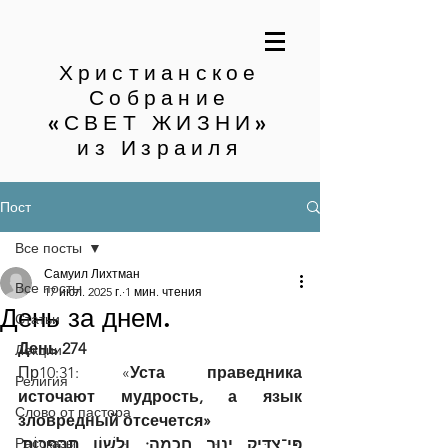
Христианское
Собрание
«СВЕТ ЖИЗНИ»
из Израиля
Пост
Все посты
Самуил Лихтман
Все посты
17 июл. 2025 г.
1 мин. чтения
День за днем.
Статьи
День 274
Лекции
Пр10:31: «
Уста праведника 
Религия
источают мудрость, а язык 
Слово от пастора
зловредный отсечется»
Рассказы
פִּי־צַדִּיק יָנוּב חָכְמָה; וּלְשׁוֹן תַּהְפֻּכוֹת, 