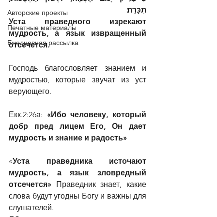
תִּכָּרֵת׃
Авторские проекты
Уста праведного изрекают 
Печатные материалы
мудрость, а язык извращенный 
Ежедневная рассылка
отсечется.
Господь благословляет знанием и 
мудростью, которые звучат из уст 
верующего.
Екк.2:26а: 
«Ибо человеку, который 
добр пред лицем Его, Он дает 
мудрость и знание и радость»
«
Уста праведника источают 
мудрость, а язык зловредный 
отсечется» 
Праведник знает, какие 
слова будут угодны Богу и важны для 
слушателей.