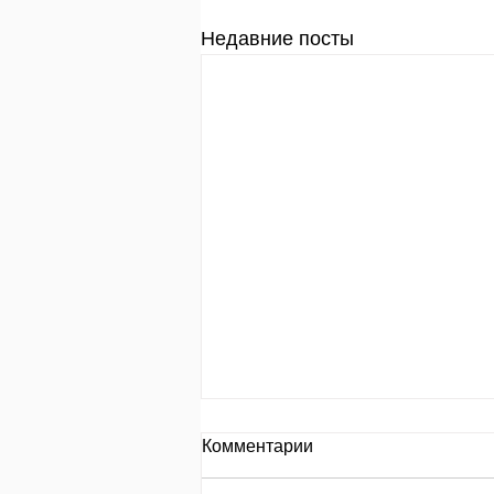
Недавние посты
День за днем.
Комментарии
День 653 Пр.24:8: «Кто