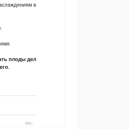
наслаждениям в 
.
ремя.
ать плоды дел 
его.