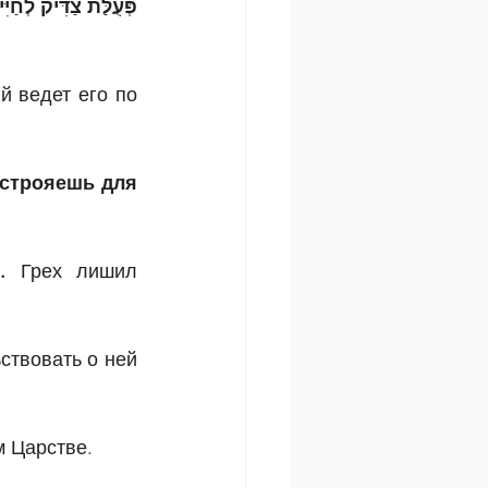
פְּעֻלַּת צַדִּיק לְחַי
 ведет его по 
строяешь для 
. 
Грех лишил 
твовать о ней 
м Царстве.