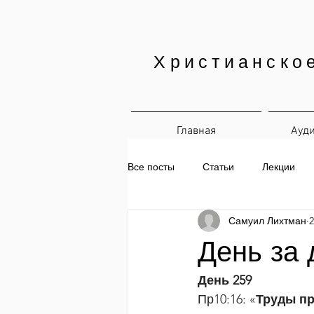
Христианско
Главная
Ауд
Все посты
Статьи
Лекции
Самуил Лихтман
2
Печатные материалы
Ежедн
День за 
День 259
Пр10:16: «
Труды пр