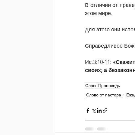
В отличии от праве
этом мире.
Для этого они испо
Справедливое Божь
Ис.3:10-11: 
«Скажит
своих; а беззаконн
Слово
Проповедь
Слово от пастора
Еже