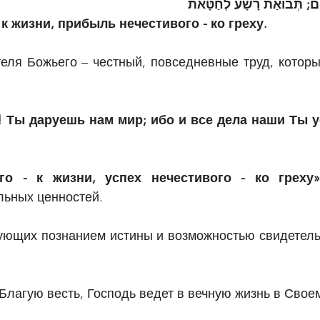
ִּים; תְּבוּאַת רָשָׁע לְחַטָּאת
 к жизни, прибыль нечестивого - ко греху.
еля Божьего – честный, повседневные труд, который
! Ты даруешь нам мир; ибо и все дела наши Ты у
го - к жизни, успех нечестивого - ко греху»
льных ценностей.
ующих познанием истины и возможностью свидетельс
 Благую весть, Господь ведет в вечную жизнь в Свое