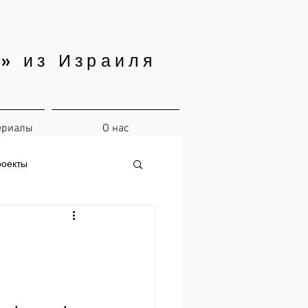
» из Израиля
ериалы
О нас
роекты