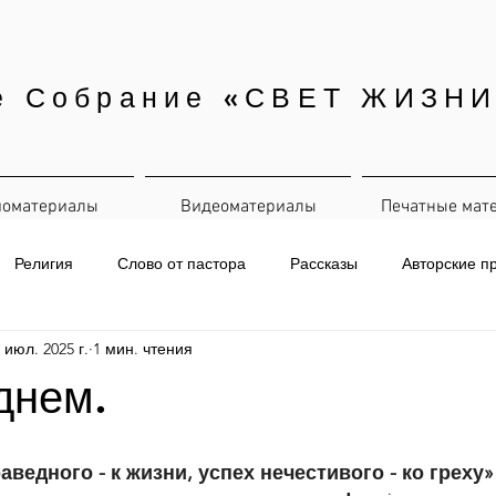
е Собрание «СВЕТ ЖИЗНИ
иоматериалы
Видеоматериалы
Печатные мат
Религия
Слово от пастора
Рассказы
Авторские п
 июл. 2025 г.
1 мин. чтения
евная рассылка
днем.
аведного - к жизни, успех нечестивого - ко греху»