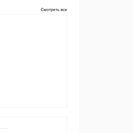
Смотреть все
 за днем.
650 Пр.24:3-4: «Мудростью