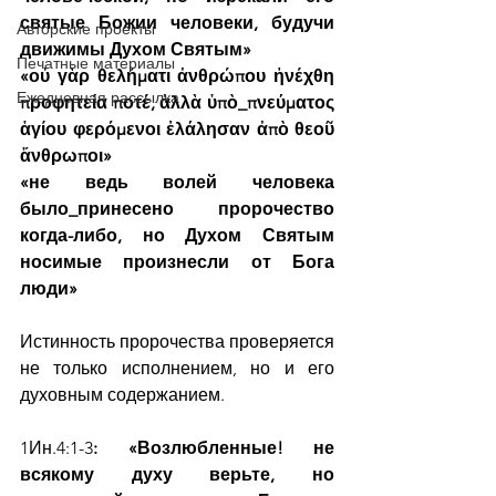
святые Божии человеки, будучи 
Авторские проекты
движимы Духом Святым»
Печатные материалы
«οὐ γὰρ θελήματι ἀνθρώπου ἠνέχθη 
Ежедневная рассылка
προφητεία ποτέ, ἀλλὰ ὑπὸ_πνεύματος 
ἁγίου φερόμενοι ἐλάλησαν ἀπὸ θεοῦ 
ἄνθρωποι»
«не ведь волей человека 
было_принесено пророчество 
когда-либо, но Духом Святым 
носимые произнесли от Бога 
люди»
Истинность пророчества проверяется 
не только исполнением, но и его 
духовным содержанием.
1Ин.4:1-3
: «Возлюбленные! не 
всякому духу верьте, но 