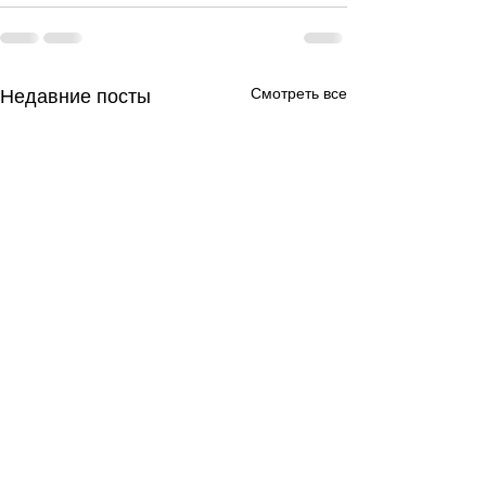
Смотреть все
Недавние посты
День за днем.
День за днем.