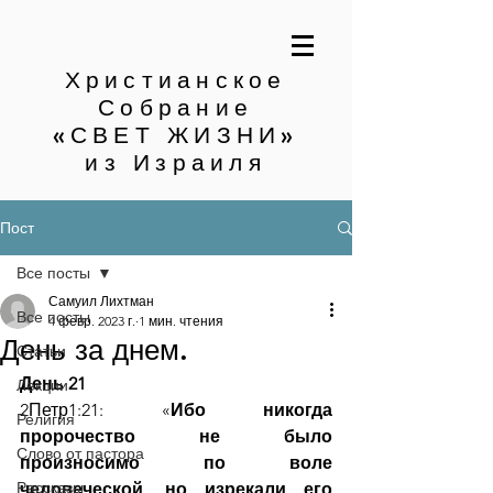
Христианское
Собрание
«СВЕТ ЖИЗНИ»
из Израиля
Пост
Все посты
Самуил Лихтман
Все посты
4 февр. 2023 г.
1 мин. чтения
День за днем.
Статьи
День 21
Лекции
2Петр1:21: «
Ибо никогда 
Религия
пророчество не было 
Слово от пастора
произносимо по воле 
Рассказы
человеческой, но изрекали его 