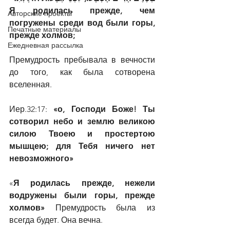
Я родилась прежде, чем 
Авторские проекты
погружены среди вод были горы, 
Печатные материалы
прежде холмов;
Ежедневная рассылка
Премудрость пребывала в вечности 
до того, как была сотворена 
вселенная.  
Иер.32:17: 
«о, Господи Боже! Ты 
сотворил небо и землю великою 
силою Твоею и простертою 
мышцею; для Тебя ничего нет 
невозможного»
«
Я родилась прежде, нежели 
водружены были горы, прежде 
холмов» 
Премудрость была из 
всегда будет. Она вечна.