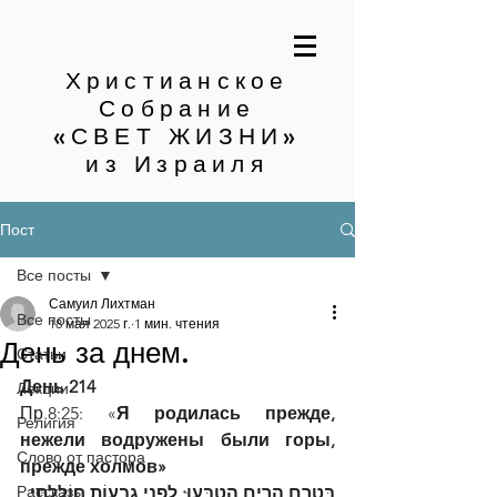
Христианское
Собрание
«СВЕТ ЖИЗНИ»
из Израиля
Пост
Все посты
Самуил Лихтман
Все посты
18 мая 2025 г.
1 мин. чтения
День за днем.
Статьи
День 214
Лекции
Пр.8:25: «
Я родилась прежде, 
Религия
нежели водружены были горы, 
Слово от пастора
прежде холмов»
Рассказы
בְּטֶרֶם הָרִים הָטְבָּעוּ; לִפְנֵי גְבָעוֹת חוֹלָלְתִּי׃