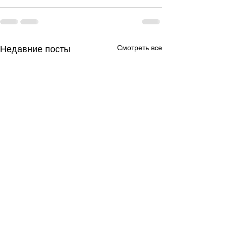
Смотреть все
Недавние посты
День за днем.
День за днем.