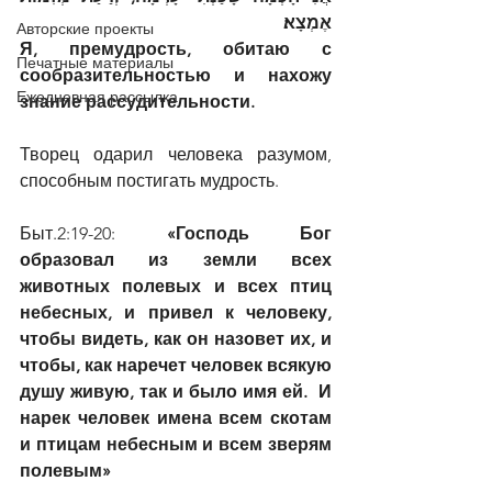
אֶמְצָא׃
Авторские проекты
Я, премудрость, обитаю с 
Печатные материалы
сообразительностью и нахожу 
Ежедневная рассылка
знание рассудительности.
Творец одарил человека разумом, 
способным постигать мудрость.
Быт.2:19-20: 
«Господь Бог 
образовал из земли всех 
животных полевых и всех птиц 
небесных, и привел к человеку, 
чтобы видеть, как он назовет их, и 
чтобы, как наречет человек всякую 
душу живую, так и было имя ей.  И 
нарек человек имена всем скотам 
и птицам небесным и всем зверям 
полевым»