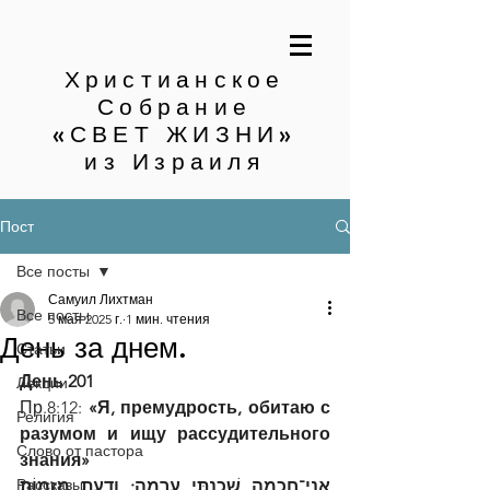
Христианское
Собрание
«СВЕТ ЖИЗНИ»
из Израиля
Пост
Все посты
Самуил Лихтман
Все посты
5 мая 2025 г.
1 мин. чтения
День за днем.
Статьи
День 201
Лекции
Пр.8:12: 
«Я, премудрость, обитаю с 
Религия
разумом и ищу рассудительного 
Слово от пастора
знания»
Рассказы
אֲנִי־חָכְמָה שָׁכַנְתִּי עָרְמָה; וְדַעַת מְזִמּוֹת 