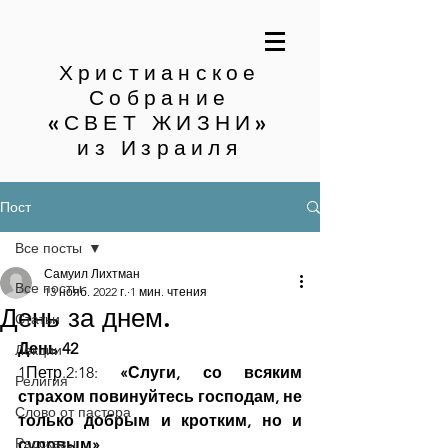
Христианское
Собрание
«СВЕТ ЖИЗНИ»
из Израиля
Пост
Все посты
Самуил Лихтман
Все посты
13 нояб. 2022 г.
1 мин. чтения
День за днем.
Статьи
День 42
Лекции
1Петр.2:18: 
«Слуги, со всяким 
Религия
страхом повинуйтесь господам, не 
Слово от пастора
только добрым и кротким, но и 
Рассказы
суровым»