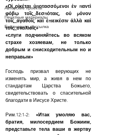
«Οἱ_οἰκέται ὑποτασσόμενοι ἐν παντὶ 
Авторские проекты
φόβῳ τοῖς_δεσπόταις, οὐ μόνον 
Печатные материалы
τοῖς_ἀγαθοῖς καὶ ἐπιεικέσιν ἀλλὰ καὶ 
Ежедневная рассылка
τοῖς_σκολιοῖς»
«слуги подчиняйтесь во всяком 
страхе хозяевам, не только 
добрым и снисходительным но и 
неправым»
Господь призвал верующих не 
изменять мир, а живя в нем по 
стандартам Царства Божьего, 
свидетельствовать о спасительной 
благодати в Иисусе Христе.
Рим.12:1-2: 
«Итак умоляю вас, 
братия, милосердием Божиим, 
представьте тела ваши в жертву 