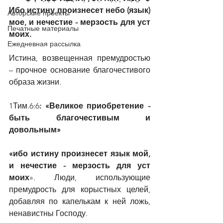
Ибо истину произнесет небо (язык) 
Авторские проекты
мое, и нечестие - мерзость для уст 
Печатные материалы
моих.
Ежедневная рассылка
Истина, возвещенная премудростью 
– прочное основание благочестивого 
образа жизни.
1Тим.6:6
: «Великое приобретение - 
быть благочестивым и 
довольным»
«ибо истину произнесет язык мой, 
и нечестие - мерзость для уст 
моих
». Люди, использующие 
премудрость для корыстных целей, 
добавляя по капелькам к ней ложь, 
ненавистны Господу.