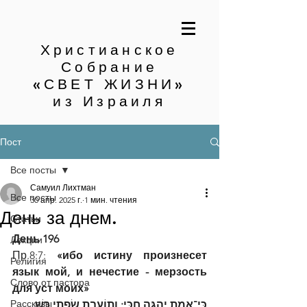
Христианское
Собрание
«СВЕТ ЖИЗНИ»
из Израиля
Пост
Все посты
Самуил Лихтман
Все посты
30 апр. 2025 г.
1 мин. чтения
День за днем.
Статьи
День 196
Лекции
Пр.8:7:
 «ибо истину произнесет 
Религия
язык мой, и нечестие - мерзость 
Слово от пастора
для уст моих»
Рассказы
כִּי־אֱמֶת יֶהְגֶּה חִכִּי; וְתוֹעֲבַת שְׂפָתַי רֶשַׁ