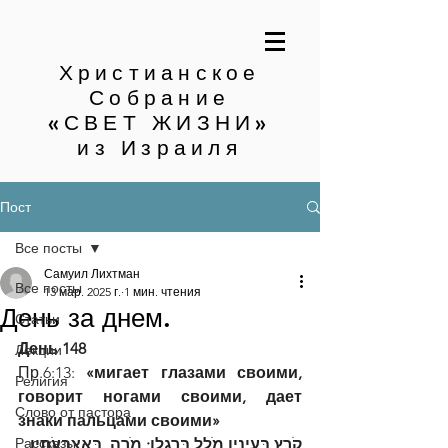
Христианское
Собрание
«СВЕТ ЖИЗНИ»
из Израиля
Пост
Все посты
Самуил Лихтман
Все посты
13 мар. 2025 г.
1 мин. чтения
День за днем.
Статьи
День 148
Лекции
Пр.6:13: 
«мигает глазами своими, 
Религия
говорит ногами своими, дает 
Слово от пастора
знаки пальцами своими»
Рассказы
קֹרֵץ בְּעֵינָיו מֹלֵל בְּרַגְלָו; מֹרֶה, בְּאֶצְבְּעֹתָיו׃