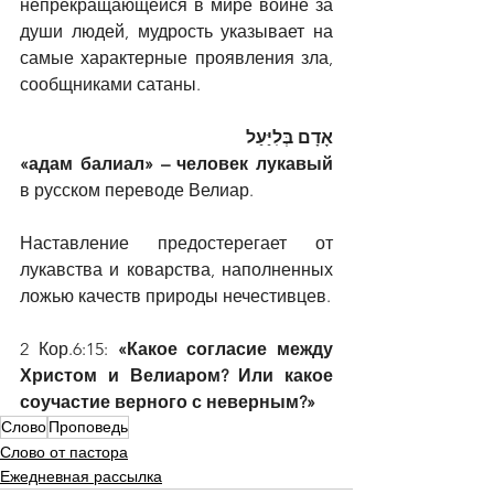
непрекращающейся в мире войне за 
души людей, мудрость указывает на 
самые характерные проявления зла, 
сообщниками сатаны.
אָדָם בְּלִיַּעַל 
«адам балиал» – человек лукавый 
в русском переводе Велиар.
Наставление предостерегает от 
лукавства и коварства, наполненных 
ложью качеств природы нечестивцев.
2 Кор.6:15:
 «Какое согласие между 
Христом и Велиаром? Или какое 
соучастие верного с неверным?»
Слово
Проповедь
Слово от пастора
Ежедневная рассылка