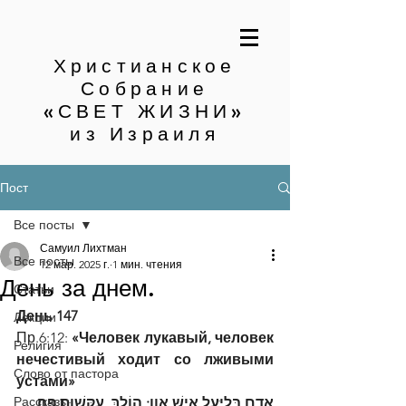
Христианское
Собрание
«СВЕТ ЖИЗНИ»
из Израиля
Пост
Все посты
Самуил Лихтман
Все посты
12 мар. 2025 г.
1 мин. чтения
День за днем.
Статьи
День 147
Лекции
Пр.6:12: 
«Человек лукавый, человек 
Религия
нечестивый ходит со лживыми 
Слово от пастора
устами»
Рассказы
אָדָם בְּלִיַּעַל אִישׁ אָוֶן; הוֹלֵךְ, עִקְּשׁוּת פֶּה׃