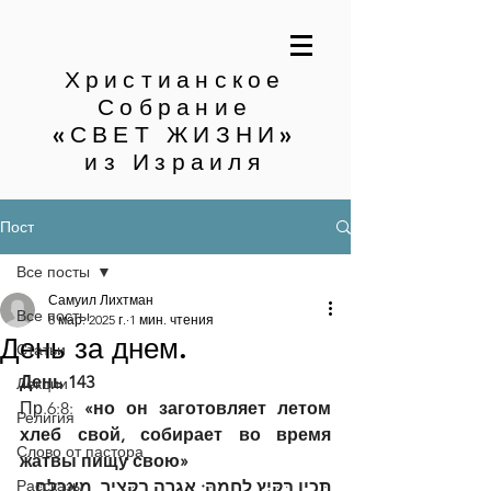
Христианское
Собрание
«СВЕТ ЖИЗНИ»
из Израиля
Пост
Все посты
Самуил Лихтман
Все посты
8 мар. 2025 г.
1 мин. чтения
День за днем.
Статьи
День 143
Лекции
Пр.6:8: 
«но он заготовляет летом 
Религия
хлеб свой, собирает во время 
Слово от пастора
жатвы пищу свою»
Рассказы
תָּכִין בַּקַּיִץ לַחְמָהּ; אָגְרָה בַקָּצִיר, מַאֲכָלָהּ׃