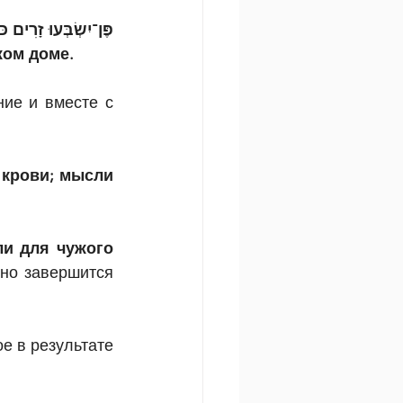
פֶּן־יִשְׂבְּעוּ זָרִים כּ
жом доме.
ие и вместе с 
 крови; мысли 
и для чужого 
но завершится 
 в результате 