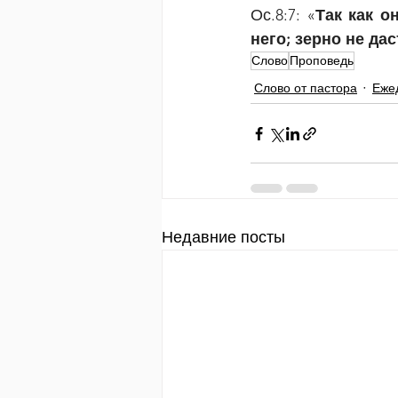
Ос.8:7: «
Так как о
него; зерно не дас
Слово
Проповедь
Слово от пастора
Еже
Недавние посты