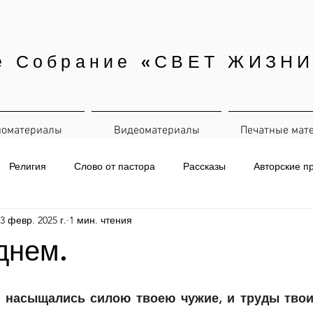
е Собрание «СВЕТ ЖИЗНИ
иоматериалы
Видеоматериалы
Печатные мат
Религия
Слово от пастора
Рассказы
Авторские п
3 февр. 2025 г.
1 мин. чтения
евная рассылка
днем.
 насыщались силою твоею чужие, и труды твои