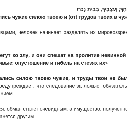
ֹחֶךָ; וַעֲצָבֶיךָ, בְּבֵית נָכְרִי׃
ись чужие силою твоею и (от) трудов твоих в чу
вцами, человек начинает разделять их мировоззрен
егут ко злу, и они спешат на пролитие невинной
ивые; опустошение и гибель на стезях их»
лись силою твоею чужие, и труды твои не был
редупреждает, что
следование за ложью, обязатель
анием.
, обман станет очевидным, а имущество, полученное
танется другим.