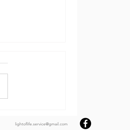
 за днем.
650 Пр.24:3-4: «Мудростью
ояется дом и разумом
рждается, и с уменьем
ренности его наполняются
им драгоценным и
расным имуществом»
בְּחָכְמָה יִבָּנֶה בָּיִת; וּבִתְבוּ
lightoflife.service@gmail.com