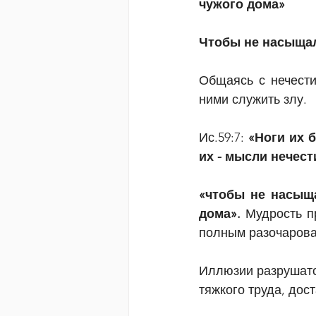
чужого дома»
Чтобы не насыщал
Общаясь с нечести
ними служить злу.
Ис.59:7: 
«Ноги их б
их - мысли нечест
«чтобы не насыща
дома». 
Мудрость п
полным разочаров
Иллюзии разрушатся
тяжкого труда, дос