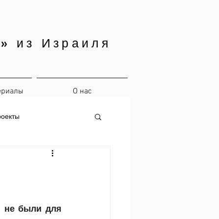
» из Израиля
ериалы
О нас
роекты
 не были для 