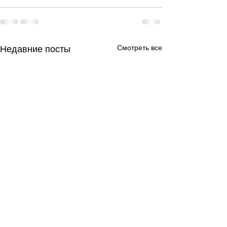
Смотреть все
Недавние посты
День за днем.
День за днем.