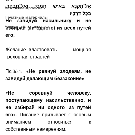
אַל־תְּקַנֵּא בְּאִישׁ חָמָס; וְאַל־תִּבְחַר, 
Авторские проекты
בְּכָל־דְּרָכָיו׃
Печатные материалы
Не завидуй насильнику и не 
Ежедневная рассылка
избирай (ни одного) из всех путей 
его;
Желание властвовать —   мощная 
греховная страстей
Пс.36:1: 
«Не ревнуй злодеям, не 
завидуй делающим беззаконие»
«Не соревнуй человеку, 
поступающему насильственно, и 
не избирай ни одного из путей 
его». 
Писание призывает с особым 
вниманием относиться к 
собственным намерениям.