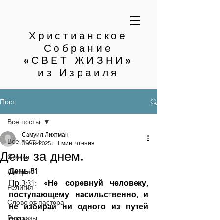
Христианское
Собрание
«СВЕТ ЖИЗНИ»
из Израиля
Пост
Все посты
Самуил Лихтман
Все посты
3 янв. 2025 г.
1 мин. чтения
День за днем.
Статьи
День 81
Лекции
Пр.3:31: 
«Не соревнуй человеку, 
Религия
поступающему насильственно, и 
Слово от пастора
не избирай ни одного из путей 
Рассказы
его»