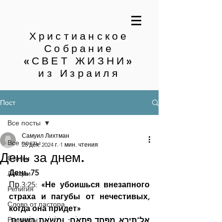
Христианское
Собрание
«СВЕТ ЖИЗНИ»
из Израиля
Пост
Все посты
Самуил Лихтман
Все посты
28 дек. 2024 г.
1 мин. чтения
День за днем.
Статьи
День 75
Лекции
Пр.3:25: 
«Не убоишься внезапного 
Религия
страха и пагубы от нечестивых, 
Слово от пастора
когда она придет»
Рассказы
אַל־תִּירָא מִפַּחַד פִּתְאֹם; וּמִשֹּׁאַת רְשָׁעִים, 