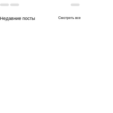
Смотреть все
Недавние посты
День за днем.
День за днем.