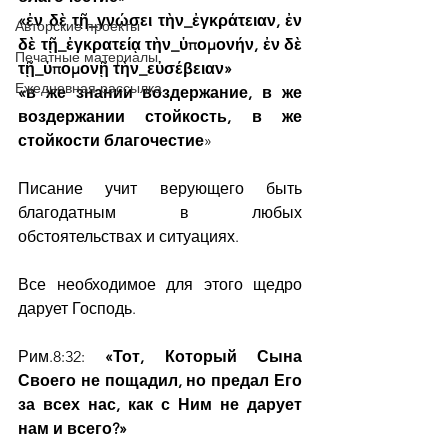
«ἐν δὲ τῇ_γνώσει τὴν_ἐγκράτειαν, ἐν 
Авторские проекты
δὲ τῇ_ἐγκρατείᾳ τὴν_ὑπομονήν, ἐν δὲ 
Печатные материалы
τῇ_ὑπομονῇ τὴν_εὐσέβειαν»
Ежедневная рассылка
«в же знании воздержание, в же 
воздержании стойкость, в же 
стойкости благочестие
»
Писание учит верующего быть 
благодатным в любых 
обстоятельствах и ситуациях.
Все необходимое для этого щедро 
дарует Господь.
Рим.8:32: 
«Тот, Который Сына 
Своего не пощадил, но предал Его 
за всех нас, как с Ним не дарует 
нам и всего?»