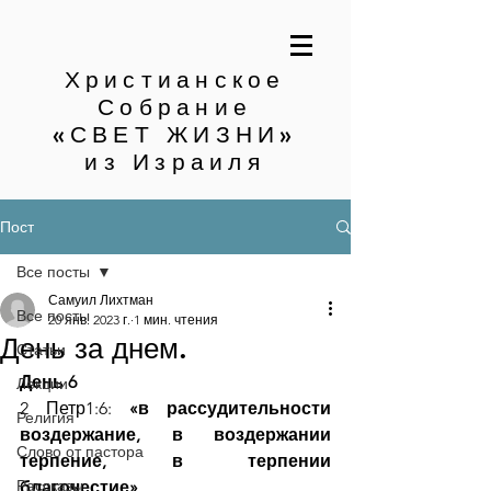
Христианское
Собрание
«СВЕТ ЖИЗНИ»
из Израиля
Пост
Все посты
Самуил Лихтман
Все посты
20 янв. 2023 г.
1 мин. чтения
День за днем.
Статьи
День 6
Лекции
2 Петр1:6: 
«в рассудительности 
Религия
воздержание, в воздержании 
Слово от пастора
терпение, в терпении 
Рассказы
благочестие»