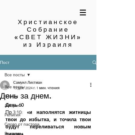
Христианское
Собрание
«СВЕТ ЖИЗНИ»
из Израиля
Пост
Все посты
Самуил Лихтман
Все посты
13 дек. 2024 г.
1 мин. чтения
День за днем.
Статьи
День 60
Лекции
Пр.3:10: 
«и наполнятся житницы 
Религия
твои до избытка, и точила твои 
Слово от пастора
будут переливаться новым 
Рассказы
вином»