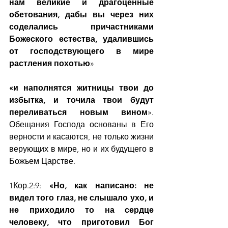
нам великие и драгоценные 
обетования, дабы вы через них 
соделались причастниками 
Божеского естества, удалившись 
от господствующего в мире 
растления похотью
»
«и наполнятся житницы твои до 
избытка, и точила твои будут 
переливаться новым вином
».
Обещания Господа основаны в Его 
верности и касаются, не только жизни 
верующих в мире, но и их будущего в 
Божьем Царстве.
1Кор.2:9: 
«Но, как написано: не 
видел того глаз, не слышало ухо, и 
не приходило то на сердце 
человеку, что приготовил Бог 