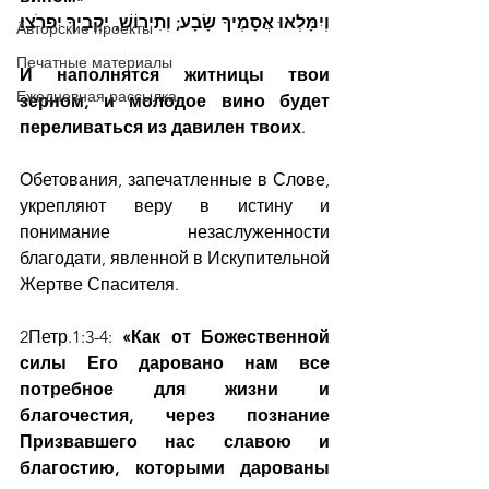
וְיִמָּלְאוּ אֲסָמֶיךָ שָׂבָע; וְתִירוֹשׁ, יְקָבֶיךָ יִפְרֹצוּ׃ 
Авторские проекты
Печатные материалы
И наполнятся житницы твои 
Ежедневная рассылка
зерном, и молодое вино будет 
переливаться из давилен твоих
.
Обетования, запечатленные в Слове, 
укрепляют веру в истину и 
понимание незаслуженности 
благодати, явленной в Искупительной 
Жертве Спасителя.
2Петр.1:3-4: 
«Как от Божественной 
силы Его даровано нам все 
потребное для жизни и 
благочестия, через познание 
Призвавшего нас славою и 
благостию, которыми дарованы 