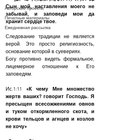
Сын мой, наставления моего не 
Авторские проекты
забывай, и заповеди мои да 
Печатные материалы
хранит сердце твое.
Ежедневная рассылка
Следование традиции не является 
верой. Это просто религиозность, 
основание которой в суевериях.
Богу противно видеть формальное, 
лицемерное отношение к Его 
заповедям.
Ис.1:11 
«К чему Мне множество 
жертв ваших? говорит Господь. Я 
пресыщен всесожжениями овнов 
и туком откормленного скота, и 
крови тельцов и агнцев и козлов 
не хочу»