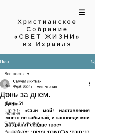
Христианское
Собрание
«СВЕТ ЖИЗНИ»
из Израиля
Пост
Все посты
Самуил Лихтман
Все посты
4 дек. 2024 г.
1 мин. чтения
День за днем.
Статьи
День 51
Лекции
Пр.3:1:
 «Сын мой! наставления 
Религия
моего не забывай, и заповеди мои 
Слово от пастора
да хранит сердце твое»
Рассказы
בְּנִי תּוֹרָתִי אַל־תִּשְׁכָּח; וּמִצְוֹתַי, יִצֹּר לִבֶּךָ