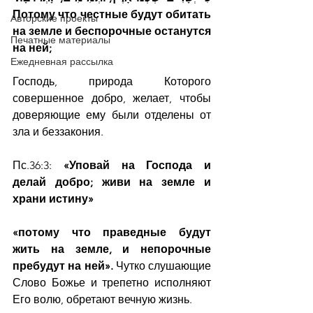
Потому что честные будут обитать 
Авторские проекты
на земле и беспорочные останутся 
Печатные материалы
на ней;
Ежедневная рассылка
Господь, природа Которого 
совершенное добро, желает, чтобы 
доверяющие ему были отделены от 
зла и беззакония.
Пс.36:3: 
«Уповай на Господа и 
делай добро; живи на земле и 
храни истину»
«потому что праведные будут 
жить на земле, и непорочные 
пребудут на ней». 
Чутко слушающие 
Слово Божье и трепетно исполняют 
Его волю, обретают вечную жизнь.