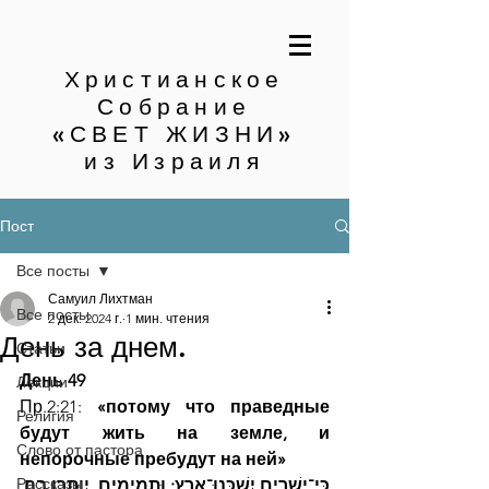
Христианское
Собрание
«СВЕТ ЖИЗНИ»
из Израиля
Пост
Все посты
Самуил Лихтман
Все посты
2 дек. 2024 г.
1 мин. чтения
День за днем.
Статьи
День 49
Лекции
Пр.2:21:
 «потому что праведные 
Религия
будут жить на земле, и 
Слово от пастора
непорочные пребудут на ней»
Рассказы
כִּי־יְשָׁרִים יִשְׁכְּנוּ־אָרֶץ; וּתְמִימִים, יִוָּתְרוּ בָהּ׃