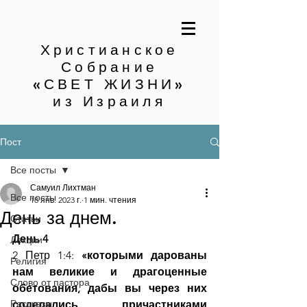
Христианское
Собрание
«СВЕТ ЖИЗНИ»
из Израиля
Пост
Все посты
Самуил Лихтман
Все посты
18 янв. 2023 г.
1 мин. чтения
День за днем.
Статьи
День 4
Лекции
2 Петр 1:4: 
«которыми дарованы 
Религия
нам великие и драгоценные 
Слово от пастора
обетования, дабы вы через них 
Рассказы
соделались причастниками 