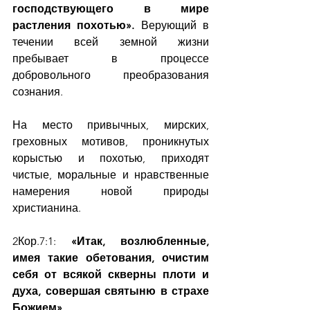
господствующего в мире 
растления похотью». 
Верующий в 
течении всей земной жизни 
пребывает в процессе 
добровольного преобразования 
сознания.
На место привычных, мирских, 
греховных мотивов, проникнутых 
корыстью и похотью, приходят 
чистые, моральные и нравственные 
намерения новой природы 
христианина.
2Кор.7:1: 
«Итак, возлюбленные, 
имея такие обетования, очистим 
себя от всякой скверны плоти и 
духа, совершая святыню в страхе 
Божием»