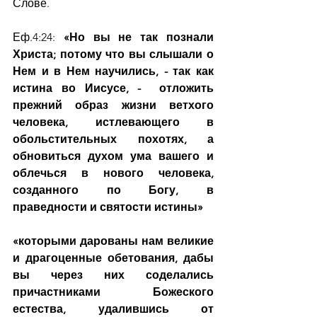
Слове.
Еф.4:24: 
«Но вы не так познали 
Христа; потому что вы слышали о 
Нем и в Нем научились, - так как 
истина во Иисусе, -  отложить 
прежний образ жизни ветхого 
человека, истлевающего в 
обольстительных похотях, а 
обновиться духом ума вашего и 
облечься в нового человека, 
созданного по Богу, в 
праведности и святости истины»
«которыми дарованы нам великие 
и драгоценные обетования, дабы 
вы через них соделались 
причастниками Божеского 
естества, удалившись от 