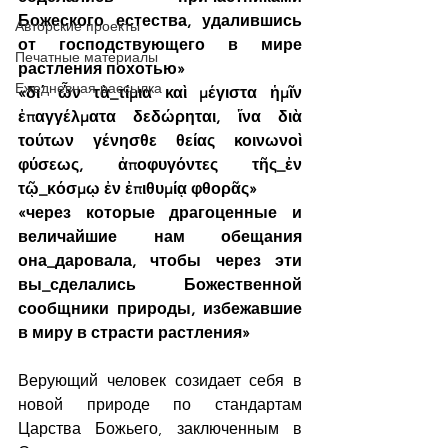
Божеского естества, удалившись 
Авторские проекты
от господствующего в мире 
Печатные материалы
растления похотью»
Ежедневная рассылка
«δι΄ ὧν τὰ_τίμια καὶ μέγιστα ἡμῖν 
ἐπαγγέλματα δεδώρηται, ἵνα διὰ 
τούτων γένησθε θείας κοινωνοὶ 
φύσεως, ἀποφυγόντες τῆς_ἐν 
τῷ_κόσμῳ ἐν ἐπιθυμίᾳ φθορᾶς»
«через которые драгоценные и 
величайшие нам обещания 
она_даровала, чтобы через эти 
вы_сделались Божественной 
сообщники природы, избежавшие 
в миру в страсти растления»
Верующий человек созидает себя в 
новой природе по стандартам 
Царства Божьего, заключенным в 