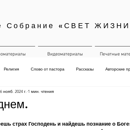
е Собрание «СВЕТ ЖИЗНИ
иоматериалы
Видеоматериалы
Печатные мат
Религия
Слово от пастора
Рассказы
Авторские п
6 нояб. 2024 г.
1 мин. чтения
евная рассылка
днем.
меешь страх Господень и найдешь познание о Боге