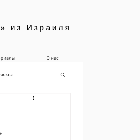
» из Израиля
ериалы
О нас
роекты
»