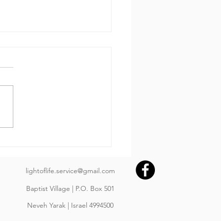
 за днем.
650 Пр.24:3-4: «Мудростью
ояется дом и разумом
рждается, и с уменьем
ренности его наполняются
им драгоценным и
расным имуществом»
בְּחָכְמָה יִבָּנֶה בָּיִת; וּבִתְבוּ
lightoflife.service@gmail.com
Baptist Village | P.O. Box 501
Neveh Yarak | Israel 4994500