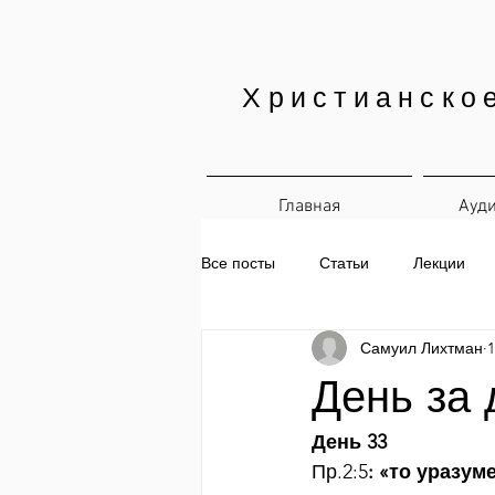
Христианско
Главная
Ауд
Все посты
Статьи
Лекции
Самуил Лихтман
1
Печатные материалы
Ежедн
День за 
День 33
Пр.2:5
: «то уразу