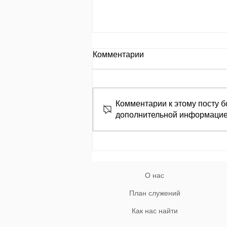
День за днем.
Комментарии
День 653 Пр.24:8: «Кто
замышляет сделать зло, того
называют злоумышленником»
Комментарии к этому посту б
מְחַשֵּׁב לְהָרֵעַ; לוֹ, בַּעַל־מְזִמּוֹת יִקְרָאוּ׃
дополнительной информацие
Кто замышляет творить зло,
того называют
злоумышленником. Природа гр
О нас
План служений
Как нас найти