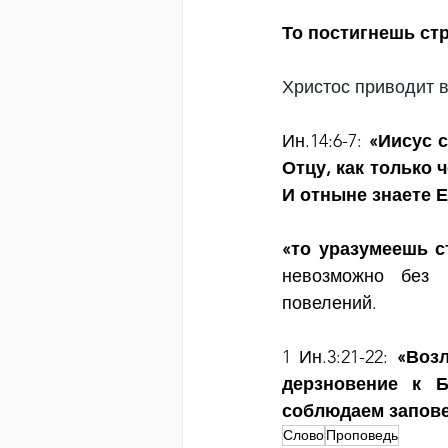
То постигнешь стр
Христос приводит в
Ин.14:6-7:
 «Иисус с
Отцу, как только 
И отныне знаете Е
«то уразумеешь с
невозможно без 
повелений.
1 Ин.3:21-22: 
«Возл
дерзновение к Б
соблюдаем запове
Слово
Проповедь