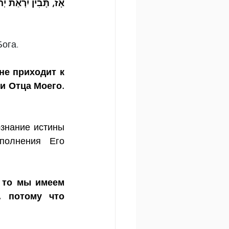
אָז, תָּבִין יִרְאַת יְ
Бога.
не приходит к 
и Отца Моего. 
знание истины 
олнения Его 
 то мы имеем 
 потому что 