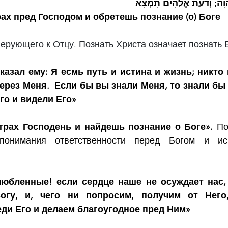
הוָה; וְדַעַת אֱלֹהִים תִּמְצָא
ах пред Господом и обретешь познание (о) Боге
ерующего к Отцу. Познать Христа означает познать 
казал ему: Я есмь путь и истина и жизнь; никто 
через Меня.  Если бы вы знали Меня, то знали бы 
го и видели Его»
трах Господень и найдешь познание о Боге». 
По
понимания ответственности перед Богом и исп
юбленные! если сердце наше не осуждает нас,
огу, и, чего ни попросим, получим от Него,
ди Его и делаем благоугодное пред Ним»