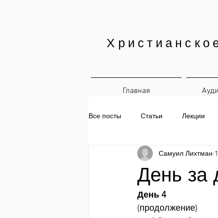
Христианско
Главная
Ауд
Все посты
Статьи
Лекции
Самуил Лихтман
1
Печатные материалы
Ежедн
День за 
День 4
(продолжение)