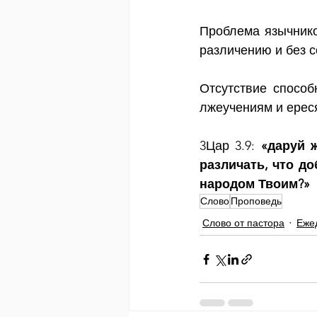
Проблема язычнико
различению и без 
Отсутствие способ
лжеучениям и ерес
3Цар 3.9: 
«даруй 
различать, что до
народом Твоим?»
Слово
Проповедь
Слово от пастора
Еже