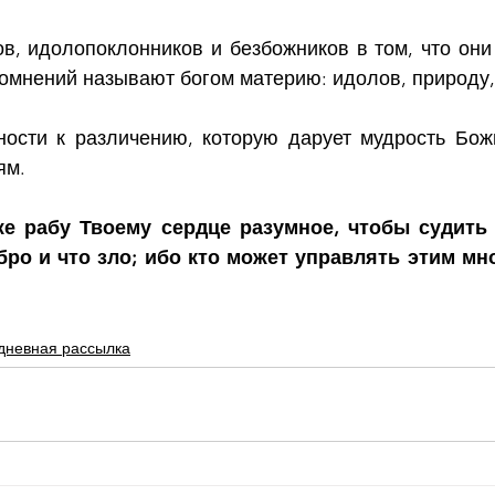
в, идолопоклонников и безбожников в том, что они 
сомнений называют богом материю: идолов, природу,
ности к различению, которую дарует мудрость Божь
ям.
же рабу Твоему сердце разумное, чтобы судить 
бро и что зло; ибо кто может управлять этим мн
дневная рассылка