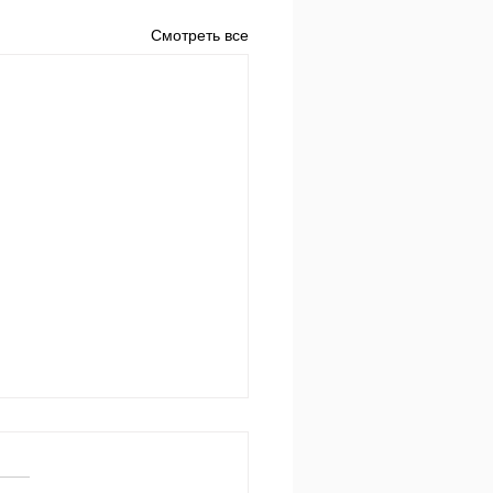
Смотреть все
 за днем.
650 Пр.24:3-4: «Мудростью