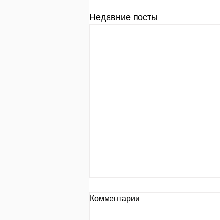
Недавние посты
День за днем.
Комментарии
День 653 Пр.24:8: «Кто