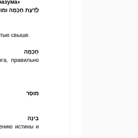
разума»
לָדַעַת חָכְמָה וּמוּס
стью свыше.
חָכְמָה
га, правильно 
מוּסָר
בִינָה
ению истины и 