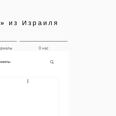
» из Израиля
ериалы
О нас
роекты