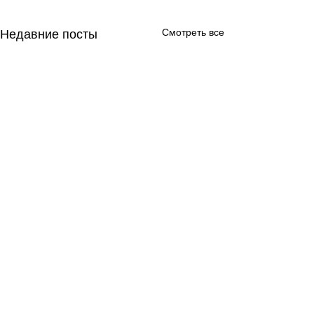
Смотреть все
Недавние посты
День за днем.
День за днем.
День 651 Пр.24:5-6:
День 650 Пр.24:3-4