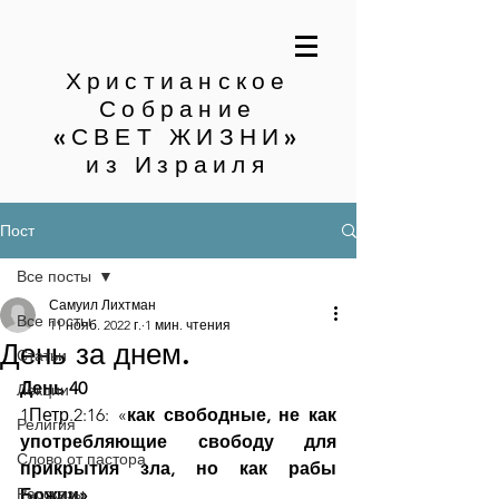
Христианское
Собрание
«СВЕТ ЖИЗНИ»
из Израиля
Пост
Все посты
Самуил Лихтман
Все посты
11 нояб. 2022 г.
1 мин. чтения
День за днем.
Статьи
День 40
Лекции
1Петр.2:16: «
как свободные, не как 
Религия
употребляющие свободу для 
Слово от пастора
прикрытия зла, но как рабы 
Рассказы
Божии»