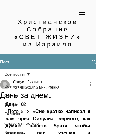
Христианское
Собрание
«СВЕТ ЖИЗНИ»
из Израиля
Пост
Все посты
Самуил Лихтман
Все посты
12 янв. 2023 г.
2 мин. чтения
День за днем.
Статьи
День 102
Лекции
1Петр 5:12: «
Сие кратко написал я 
Религия
вам чрез Силуана, верного, как 
Слово от пастора
думаю, вашего брата, чтобы 
Рассказы
уверить вас, утешая и 