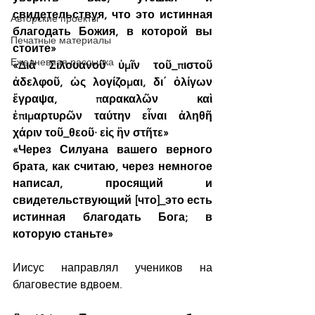
свидетельствуя, что это истинная 
Авторские проекты
благодать Божия, в которой вы 
Печатные материалы
стоите»
Ежедневная рассылка
«Διὰ Σιλουανοῦ ὑμῖν τοῦ_πιστοῦ 
ἀδελφοῦ, ὡς λογίζομαι, δι΄ ὀλίγων 
ἔγραψα, παρακαλῶν καὶ 
ἐπιμαρτυρῶν ταύτην εἶναι ἀληθῆ 
χάριν τοῦ_θεοῦ· εἰς ἣν στῆτε»
«Через Силуана вашего верного 
брата, как считаю, через немногое 
написал, просящий и 
свидетельствующий [что]_это есть 
истинная благодать Бога; в 
которую станьте»
Иисус направлял учеников на 
благовестие вдвоем. 