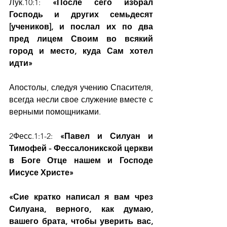
Лук.10:1:
 «После сего избрал 
Господь и других семьдесят 
[учеников], и послал их по два 
пред лицем Своим во всякий 
город и место, куда Сам хотел 
идти»
Апостолы, следуя учению Спасителя, 
всегда несли свое служение вместе с 
верными помощниками.
2Фесс.1:1-2:
 «Павел и Силуан и 
Тимофей - Фессалоникской церкви 
в Боге Отце нашем и Господе 
Иисусе Христе» 
«Сие кратко написал я вам чрез 
Силуана, верного, как думаю, 
вашего брата, чтобы уверить вас, 