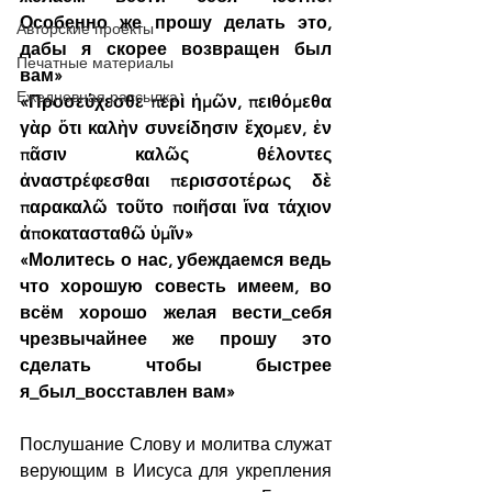
Особенно же прошу делать это, 
Авторские проекты
дабы я скорее возвращен был 
Печатные материалы
вам»
Ежедневная рассылка
«Προσεύχεσθε περὶ ἡμῶν, πειθόμεθα 
γὰρ ὅτι καλὴν συνείδησιν ἔχομεν, ἐν 
πᾶσιν καλῶς θέλοντες 
ἀναστρέφεσθαι περισσοτέρως δὲ 
παρακαλῶ τοῦτο ποιῆσαι ἵνα τάχιον 
ἀποκατασταθῶ ὑμῖν»
«Молитесь о нас, убеждаемся ведь 
что хорошую совесть имеем, во 
всём хорошо желая вести_себя 
чрезвычайнее же прошу это 
сделать чтобы быстрее 
я_был_восставлен вам»
Послушание Слову и молитва служат 
верующим в Иисуса для укрепления 