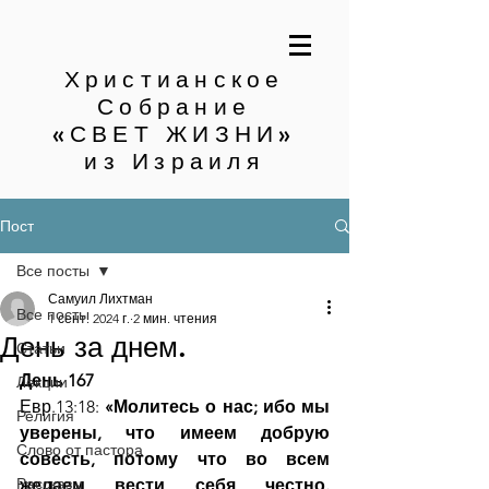
Христианское
Собрание
«СВЕТ ЖИЗНИ»
из Израиля
Пост
Все посты
Самуил Лихтман
Все посты
1 сент. 2024 г.
2 мин. чтения
День за днем.
Статьи
День 167
Лекции
Евр.13:18: 
«Молитесь о нас; ибо мы 
Религия
уверены, что имеем добрую 
Слово от пастора
совесть, потому что во всем 
Рассказы
желаем вести себя честно. 